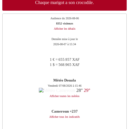
Chaque marigot a son crocodile.
Audience du 2026-08-06
8352 visiteurs
Afficher les détails
Dernière mise à jour le
2026-08-07 à 15:34
1 € = 655.957 XAF
1 $ = 568.965 XAF
Météo Douala
Vendredi 07/08/2026 à 15:46
28°
29°
Afficher toutes les météos
Cameroun +237
Afficher tous les indicatifs