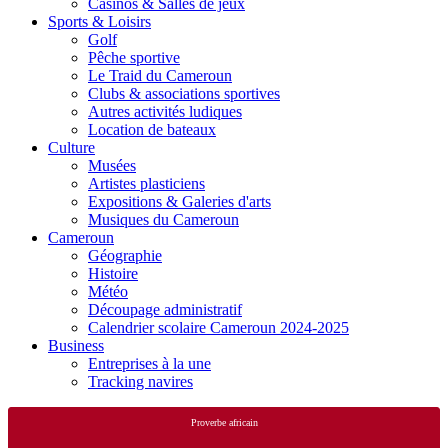
Casinos & Salles de jeux
Sports & Loisirs
Golf
Pêche sportive
Le Traid du Cameroun
Clubs & associations sportives
Autres activités ludiques
Location de bateaux
Culture
Musées
Artistes plasticiens
Expositions & Galeries d'arts
Musiques du Cameroun
Cameroun
Géographie
Histoire
Météo
Découpage administratif
Calendrier scolaire Cameroun 2024-2025
Business
Entreprises à la une
Tracking navires
Proverbe africain