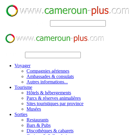
SEARCH
SEARCH
Voyager
Compagnies aériennes
Ambassades & consulats
Autres informations...
Tourisme
Hôtels & hébergements
Parcs & réserves animalières
Sites touristiques par province
Musées
Sorties
Restaurants
Bars & Pubs
Discothèques & cabarets