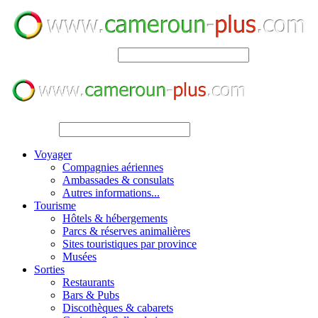
SEARCH
SEARCH
Voyager
Compagnies aériennes
Ambassades & consulats
Autres informations...
Tourisme
Hôtels & hébergements
Parcs & réserves animalières
Sites touristiques par province
Musées
Sorties
Restaurants
Bars & Pubs
Discothèques & cabarets