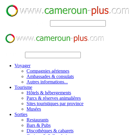
SEARCH
SEARCH
Voyager
Compagnies aériennes
Ambassades & consulats
Autres informations...
Tourisme
Hôtels & hébergements
Parcs & réserves animalières
Sites touristiques par province
Musées
Sorties
Restaurants
Bars & Pubs
Discothèques & cabarets