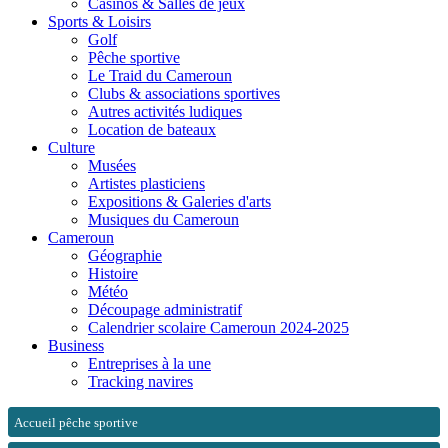
Casinos & Salles de jeux
Sports & Loisirs
Golf
Pêche sportive
Le Traid du Cameroun
Clubs & associations sportives
Autres activités ludiques
Location de bateaux
Culture
Musées
Artistes plasticiens
Expositions & Galeries d'arts
Musiques du Cameroun
Cameroun
Géographie
Histoire
Météo
Découpage administratif
Calendrier scolaire Cameroun 2024-2025
Business
Entreprises à la une
Tracking navires
Accueil pêche sportive