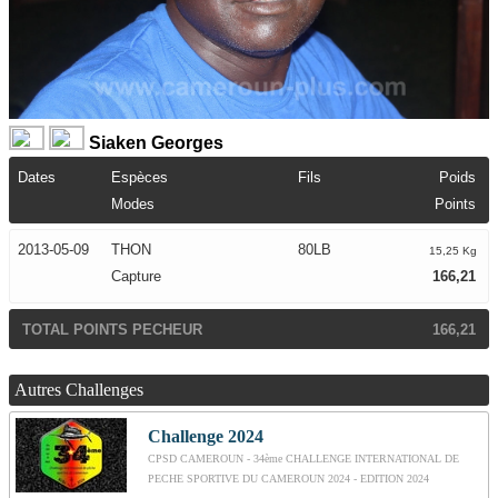
Siaken Georges
Dates
Espèces
Fils
Poids
Modes
Points
2013-05-09
THON
80LB
15,25 Kg
Capture
166,21
TOTAL POINTS PECHEUR
166,21
Autres Challenges
Challenge 2024
CPSD CAMEROUN - 34ème CHALLENGE INTERNATIONAL DE
PECHE SPORTIVE DU CAMEROUN 2024 - EDITION 2024