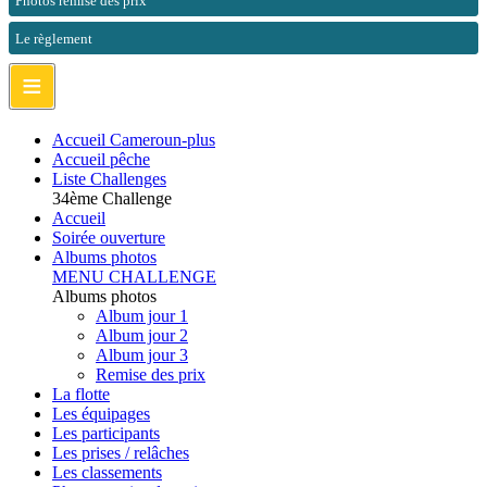
Photos remise des prix
Le règlement
≡
Accueil Cameroun-plus
Accueil pêche
Liste Challenges
34ème Challenge
Accueil
Soirée ouverture
Albums photos
MENU CHALLENGE
Albums photos
Album jour 1
Album jour 2
Album jour 3
Remise des prix
La flotte
Les équipages
Les participants
Les prises / relâches
Les classements