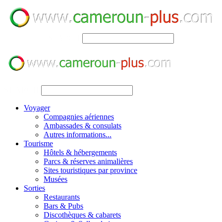
SEARCH
SEARCH
Voyager
Compagnies aériennes
Ambassades & consulats
Autres informations...
Tourisme
Hôtels & hébergements
Parcs & réserves animalières
Sites touristiques par province
Musées
Sorties
Restaurants
Bars & Pubs
Discothèques & cabarets