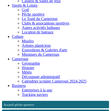
Casinos & Salles de jeux
Sports & Loisirs
Golf
Pêche sportive
Le Traid du Cameroun
Clubs & associations sportives
Autres activités ludiques
Location de bateaux
Culture
Musées
Artistes plasticiens
Expositions & Galeries d'arts
Musiques du Cameroun
Cameroun
Géographie
Histoire
Météo
Découpage administratif
Calendrier scolaire Cameroun 2024-2025
Business
Entreprises à la une
Tracking navires
Accueil pêche sportive