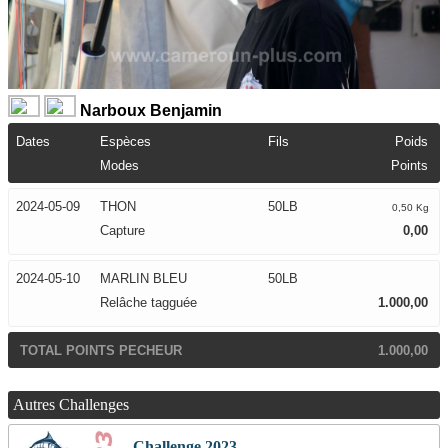
Narboux Benjamin
Dates
Espèces
Fils
Poids
Modes
Points
2024-05-09
THON
50LB
0,50 Kg
Capture
0,00
2024-05-10
MARLIN BLEU
50LB
Relâche tagguée
1.000,00
TOTAL POINTS PECHEUR
1.000,00
Autres Challenges
Challenge 2023