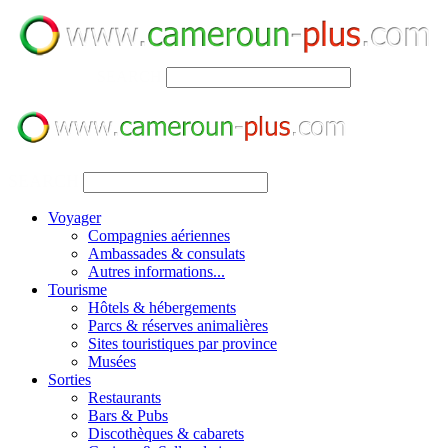
SEARCH
SEARCH
Voyager
Compagnies aériennes
Ambassades & consulats
Autres informations...
Tourisme
Hôtels & hébergements
Parcs & réserves animalières
Sites touristiques par province
Musées
Sorties
Restaurants
Bars & Pubs
Discothèques & cabarets