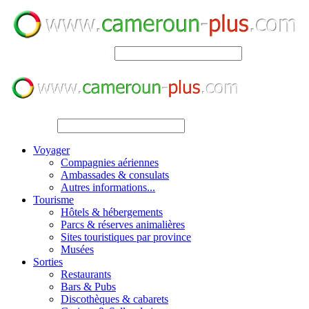
SEARCH
SEARCH
Voyager
Compagnies aériennes
Ambassades & consulats
Autres informations...
Tourisme
Hôtels & hébergements
Parcs & réserves animalières
Sites touristiques par province
Musées
Sorties
Restaurants
Bars & Pubs
Discothèques & cabarets