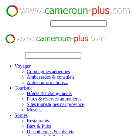
SEARCH
SEARCH
Voyager
Compagnies aériennes
Ambassades & consulats
Autres informations...
Tourisme
Hôtels & hébergements
Parcs & réserves animalières
Sites touristiques par province
Musées
Sorties
Restaurants
Bars & Pubs
Discothèques & cabarets