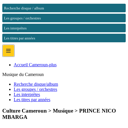
Recherche disque / album
Les groupes / orchestres
Les interprètes
Les titres par années
≡
Accueil Cameroun-plus
Musique du Cameroun
Recherche disque/album
Les groupes / orchestres
Les interprètes
Les titres par années
Culture Cameroun > Musique >
PRINCE NICO
MBARGA