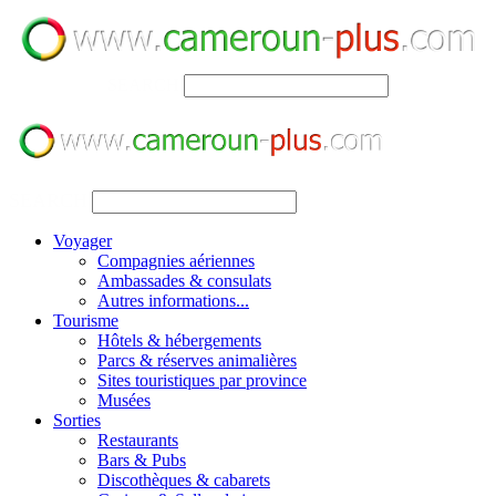
SEARCH
SEARCH
Voyager
Compagnies aériennes
Ambassades & consulats
Autres informations...
Tourisme
Hôtels & hébergements
Parcs & réserves animalières
Sites touristiques par province
Musées
Sorties
Restaurants
Bars & Pubs
Discothèques & cabarets