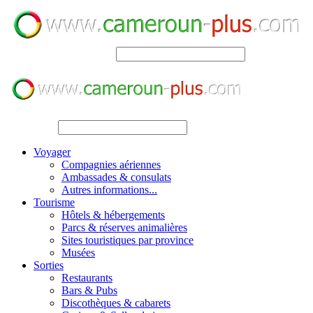
SEARCH
SEARCH
Voyager
Compagnies aériennes
Ambassades & consulats
Autres informations...
Tourisme
Hôtels & hébergements
Parcs & réserves animalières
Sites touristiques par province
Musées
Sorties
Restaurants
Bars & Pubs
Discothèques & cabarets