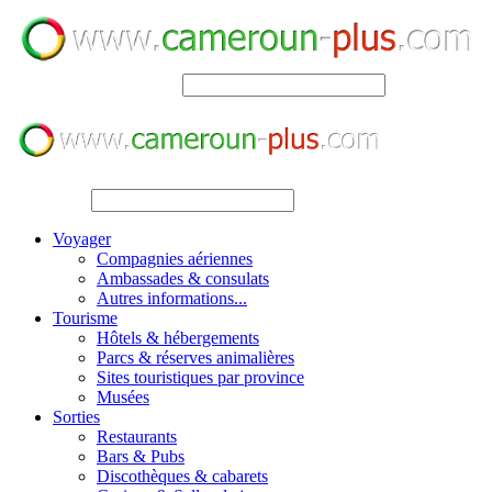
SEARCH
SEARCH
Voyager
Compagnies aériennes
Ambassades & consulats
Autres informations...
Tourisme
Hôtels & hébergements
Parcs & réserves animalières
Sites touristiques par province
Musées
Sorties
Restaurants
Bars & Pubs
Discothèques & cabarets