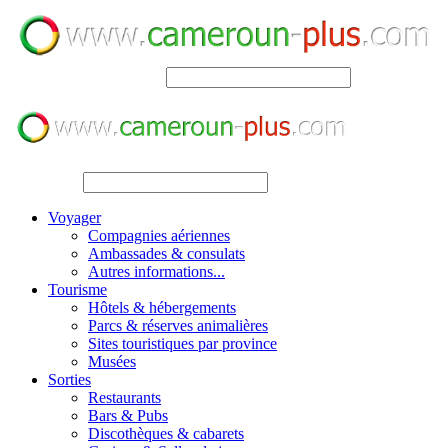
SEARCH
SEARCH
Voyager
Compagnies aériennes
Ambassades & consulats
Autres informations...
Tourisme
Hôtels & hébergements
Parcs & réserves animalières
Sites touristiques par province
Musées
Sorties
Restaurants
Bars & Pubs
Discothèques & cabarets