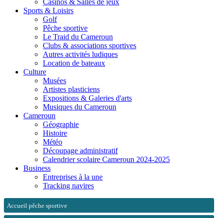
Casinos & Salles de jeux
Sports & Loisirs
Golf
Pêche sportive
Le Traid du Cameroun
Clubs & associations sportives
Autres activités ludiques
Location de bateaux
Culture
Musées
Artistes plasticiens
Expositions & Galeries d'arts
Musiques du Cameroun
Cameroun
Géographie
Histoire
Météo
Découpage administratif
Calendrier scolaire Cameroun 2024-2025
Business
Entreprises à la une
Tracking navires
Accueil pêche sportive