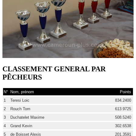
CLASSEMENT GENERAL PAR
PÊCHEURS
N°
Nom, prénom
Points
1
Teresi Loic
834.2400
2
Rouch Tom
613.9725
3
Duchatelet Maxime
508.5240
4
Grand Kevin
302.6538
5
de Boisset Alexis
201.3591