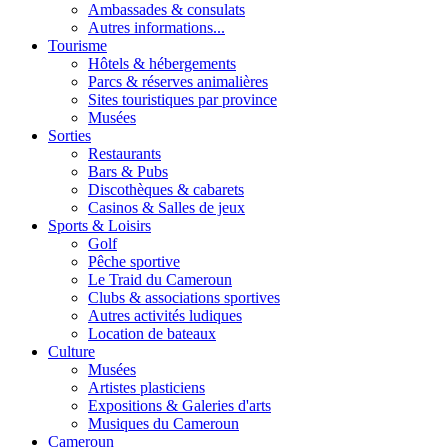
Ambassades & consulats
Autres informations...
Tourisme
Hôtels & hébergements
Parcs & réserves animalières
Sites touristiques par province
Musées
Sorties
Restaurants
Bars & Pubs
Discothèques & cabarets
Casinos & Salles de jeux
Sports & Loisirs
Golf
Pêche sportive
Le Traid du Cameroun
Clubs & associations sportives
Autres activités ludiques
Location de bateaux
Culture
Musées
Artistes plasticiens
Expositions & Galeries d'arts
Musiques du Cameroun
Cameroun