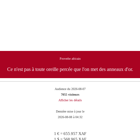
Proverbe africain
Ce n'est pas à toute oreille percée que l'on met des anneaux d'or.
Audience du 2026-08-07
7055 visiteurs
Afficher les détails
Dernière mise à jour le
2026-08-08 à 04:32
1 € = 655.957 XAF
1 $ = 568.965 XAF