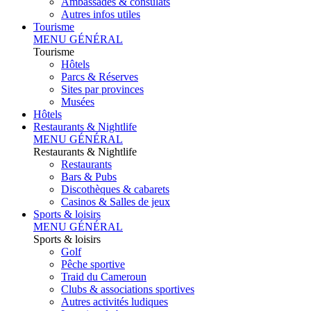
Ambassades & consulats
Autres infos utiles
Tourisme
MENU GÉNÉRAL
Tourisme
Hôtels
Parcs & Réserves
Sites par provinces
Musées
Hôtels
Restaurants & Nightlife
MENU GÉNÉRAL
Restaurants & Nightlife
Restaurants
Bars & Pubs
Discothèques & cabarets
Casinos & Salles de jeux
Sports & loisirs
MENU GÉNÉRAL
Sports & loisirs
Golf
Pêche sportive
Traid du Cameroun
Clubs & associations sportives
Autres activités ludiques