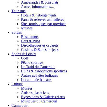
Ambassades & consulats
Autres informations...
Tourisme
Hôtels & hébergements
Parcs & réserves animalières
Sites touristiques par province
Musées
Sorties
Restaurants
Bars & Pubs
Discothèques & cabarets
Casinos & Salles de jeux
Sports & Loisirs
Golf
Pêche sportive
Le Traid du Cameroun
Clubs & associations sportives
Autres activités ludiques
Location de bateaux
Culture
Musées
Artistes plasticiens
Expositions & Galeries d'arts
Musiques du Cameroun
Cameroun