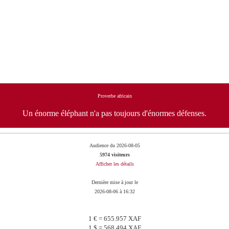
Proverbe africain
Un énorme éléphant n'a pas toujours d'énormes défenses.
Audience du 2026-08-05
5974 visiteurs
Afficher les détails
Dernière mise à jour le
2026-08-06 à 16:32
1 € = 655.957 XAF
1 $ = 568.494 XAF