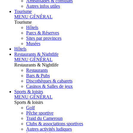
Ambassades & consulats
Autres infos utiles
Tourisme
MENU GÉNÉRAL
Tourisme
Hôtels
Parcs & Réserves
Sites par provinces
Musées
Hôtels
Restaurants & Nightlife
MENU GÉNÉRAL
Restaurants & Nightlife
Restaurants
Bars & Pubs
Discothèques & cabarets
Casinos & Salles de jeux
Sports & loisirs
MENU GÉNÉRAL
Sports & loisirs
Golf
Pêche sportive
Traid du Cameroun
Clubs & associations sportives
Autres activités ludiques