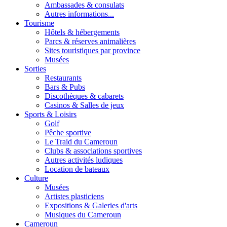
Ambassades & consulats
Autres informations...
Tourisme
Hôtels & hébergements
Parcs & réserves animalières
Sites touristiques par province
Musées
Sorties
Restaurants
Bars & Pubs
Discothèques & cabarets
Casinos & Salles de jeux
Sports & Loisirs
Golf
Pêche sportive
Le Traid du Cameroun
Clubs & associations sportives
Autres activités ludiques
Location de bateaux
Culture
Musées
Artistes plasticiens
Expositions & Galeries d'arts
Musiques du Cameroun
Cameroun