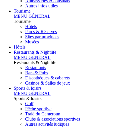
Ambassades & consulats
Autres infos utiles
Tourisme
MENU GÉNÉRAL
Tourisme
Hôtels
Parcs & Réserves
Sites par provinces
Musées
Hôtels
Restaurants & Nightlife
MENU GÉNÉRAL
Restaurants & Nightlife
Restaurants
Bars & Pubs
Discothèques & cabarets
Casinos & Salles de jeux
Sports & loisirs
MENU GÉNÉRAL
Sports & loisirs
Golf
Pêche sportive
Traid du Cameroun
Clubs & associations sportives
Autres activités ludiques