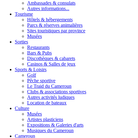
Ambassades & consulats
Autres informations...
Tourisme
Hôtels & hébergements
Parcs & réserves animalières
Sites touristiques par province
Musées
Sorties
Restaurants
Bars & Pubs
Discothèques & cabarets
Casinos & Salles de jeux
Sports & Loisirs
Golf
Pêche sportive
Le Traid du Cameroun
Clubs & associations sportives
Autres activités ludiques
Location de bateaux
Culture
Musées
Artistes plasticiens
Expositions & Galeries d'arts
Musiques du Cameroun
Cameroun