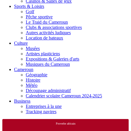
Casinos & Salles de jeux
Sports & Loisirs
Golf
Pêche sportive
Le Traid du Cameroun
Clubs & associations sportives
Autres activités ludiques
Location de bateaux
Culture
Musées
Artistes plasticiens
Expositions & Galeries d'arts
Musiques du Cameroun
Cameroun
Géographie
Histoire
Météo
Découpage administratif
Calendrier scolaire Cameroun 2024-2025
Business
Entreprises à la une
Tracking navires
Proverbe africain