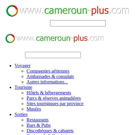
SEARCH
SEARCH
Voyager
Compagnies aériennes
Ambassades & consulats
Autres informations...
Tourisme
Hôtels & hébergements
Parcs & réserves animalières
Sites touristiques par province
Musées
Sorties
Restaurants
Bars & Pubs
Discothèques & cabarets