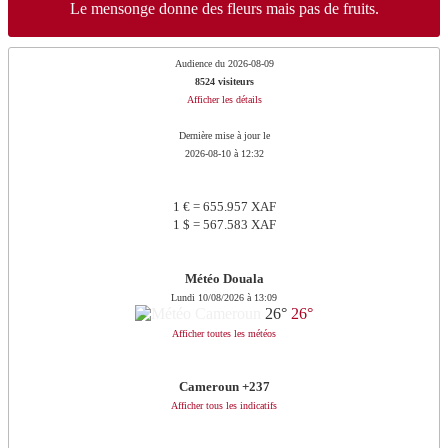
Le mensonge donne des fleurs mais pas de fruits.
Audience du 2026-08-09
8524 visiteurs
Afficher les détails
Dernière mise à jour le
2026-08-10 à 12:32
1 € = 655.957 XAF
1 $ = 567.583 XAF
Météo Douala
Lundi 10/08/2026 à 13:09
26°
26°
Afficher toutes les météos
Cameroun +237
Afficher tous les indicatifs