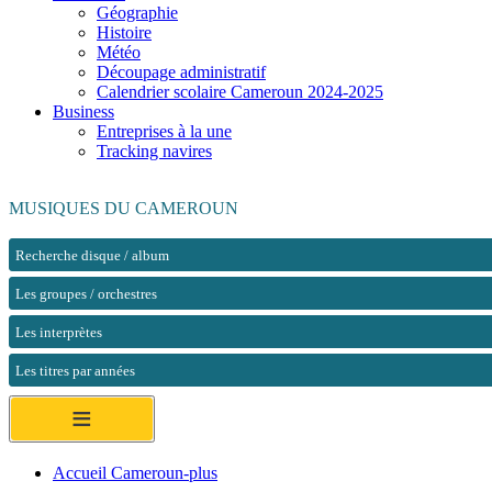
Géographie
Histoire
Météo
Découpage administratif
Calendrier scolaire Cameroun 2024-2025
Business
Entreprises à la une
Tracking navires
MUSIQUES DU CAMEROUN
Recherche disque / album
Les groupes / orchestres
Les interprètes
Les titres par années
≡
Accueil Cameroun-plus