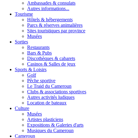
Ambassades & consulats
Autres informations...
Tourisme
Hôtels & hébergements
Parcs & réserves animalières
Sites touristiques par province
Musées
Sorties
Restaurants
Bars & Pubs
Discothèques & cabarets
Casinos & Salles de jeux
Sports & Loisirs
Golf
Pêche sportive
Le Traid du Cameroun
Clubs & associations sportives
Autres activités ludiques
Location de bateaux
Culture
Musées
Artistes plasticiens
Expositions & Galeries d'arts
Musiques du Cameroun
Cameroun