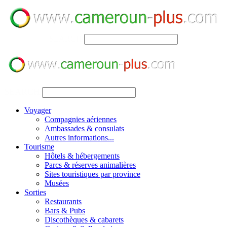
SEARCH
SEARCH
Voyager
Compagnies aériennes
Ambassades & consulats
Autres informations...
Tourisme
Hôtels & hébergements
Parcs & réserves animalières
Sites touristiques par province
Musées
Sorties
Restaurants
Bars & Pubs
Discothèques & cabarets