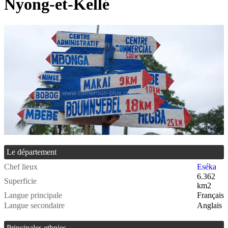
Nyong-et-Kellé
Le département
Chef lieux
Eséka
6.362
Superficie
km2
Langue principale
Français
Langue secondaire
Anglais
Principales ethnies