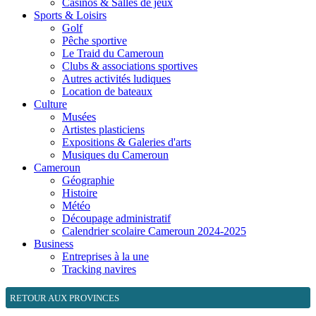
Casinos & Salles de jeux
Sports & Loisirs
Golf
Pêche sportive
Le Traid du Cameroun
Clubs & associations sportives
Autres activités ludiques
Location de bateaux
Culture
Musées
Artistes plasticiens
Expositions & Galeries d'arts
Musiques du Cameroun
Cameroun
Géographie
Histoire
Météo
Découpage administratif
Calendrier scolaire Cameroun 2024-2025
Business
Entreprises à la une
Tracking navires
RETOUR AUX PROVINCES