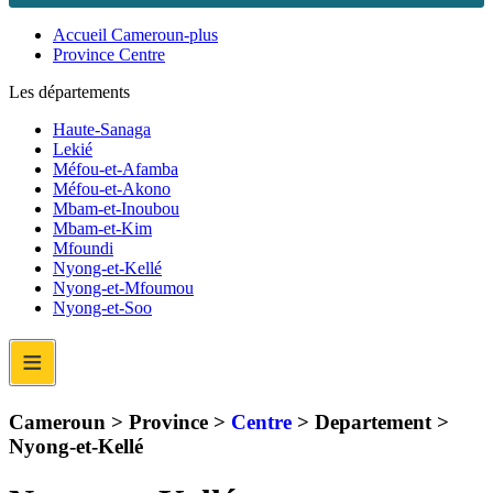
Accueil Cameroun-plus
Province Centre
Les départements
Haute-Sanaga
Lekié
Méfou-et-Afamba
Méfou-et-Akono
Mbam-et-Inoubou
Mbam-et-Kim
Mfoundi
Nyong-et-Kellé
Nyong-et-Mfoumou
Nyong-et-Soo
≡
Cameroun > Province >
Centre
> Departement >
Nyong-et-Kellé