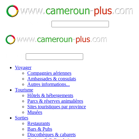
SEARCH
SEARCH
Voyager
Compagnies aériennes
Ambassades & consulats
Autres informations...
Tourisme
Hôtels & hébergements
Parcs & réserves animalières
Sites touristiques par province
Musées
Sorties
Restaurants
Bars & Pubs
Discothèques & cabarets