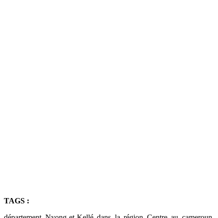
TAGS :
département Nyong-et-Kellé dans la région Centre au cameroun,