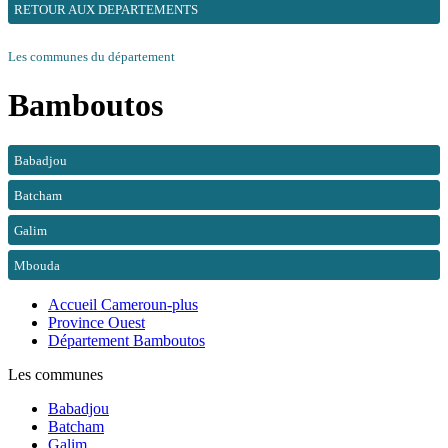
RETOUR AUX DEPARTEMENTS
Les communes du département
Bamboutos
Babadjou
Batcham
Galim
Mbouda
Accueil Cameroun-plus
Province Ouest
Département Bamboutos
Les communes
Babadjou
Batcham
Galim