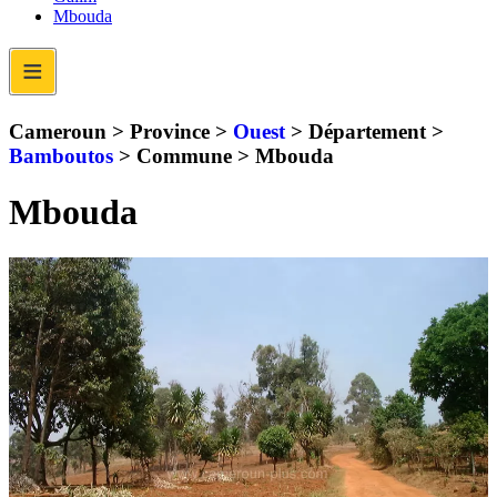
Mbouda
≡
Cameroun > Province >
Ouest
> Département >
Bamboutos
> Commune >
Mbouda
Mbouda