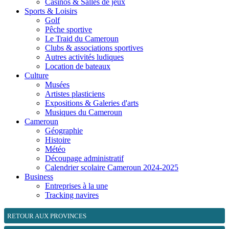
Casinos & Salles de jeux
Sports & Loisirs
Golf
Pêche sportive
Le Traid du Cameroun
Clubs & associations sportives
Autres activités ludiques
Location de bateaux
Culture
Musées
Artistes plasticiens
Expositions & Galeries d'arts
Musiques du Cameroun
Cameroun
Géographie
Histoire
Météo
Découpage administratif
Calendrier scolaire Cameroun 2024-2025
Business
Entreprises à la une
Tracking navires
RETOUR AUX PROVINCES