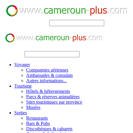
SEARCH
SEARCH
Voyager
Compagnies aériennes
Ambassades & consulats
Autres informations...
Tourisme
Hôtels & hébergements
Parcs & réserves animalières
Sites touristiques par province
Musées
Sorties
Restaurants
Bars & Pubs
Discothèques & cabarets