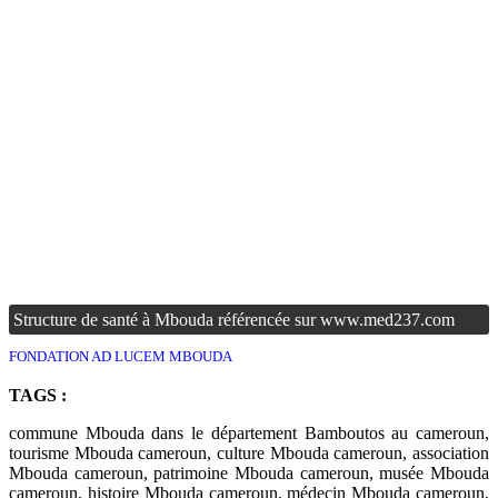
Structure de santé à Mbouda référencée sur www.med237.com
FONDATION AD LUCEM MBOUDA
TAGS :
commune Mbouda dans le département Bamboutos au cameroun,
tourisme Mbouda cameroun, culture Mbouda cameroun, association
Mbouda cameroun, patrimoine Mbouda cameroun, musée Mbouda
cameroun, histoire Mbouda cameroun, médecin Mbouda cameroun,