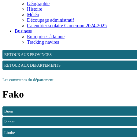
Géographie
Histoire
Météo
Découpage administratif
Calendrier scolaire Cameroun 2024-2025
Business
Entreprises à la une
Tracking navires
RETOUR AUX PROVINCES
RETOUR AUX DEPARTEMENTS
Les communes du département
Fako
Buea
Idenau
Limbe