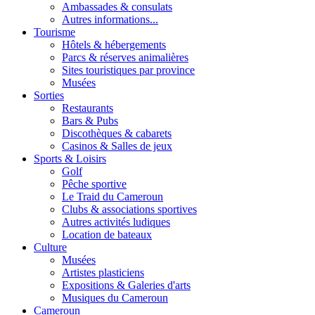
Ambassades & consulats
Autres informations...
Tourisme
Hôtels & hébergements
Parcs & réserves animalières
Sites touristiques par province
Musées
Sorties
Restaurants
Bars & Pubs
Discothèques & cabarets
Casinos & Salles de jeux
Sports & Loisirs
Golf
Pêche sportive
Le Traid du Cameroun
Clubs & associations sportives
Autres activités ludiques
Location de bateaux
Culture
Musées
Artistes plasticiens
Expositions & Galeries d'arts
Musiques du Cameroun
Cameroun