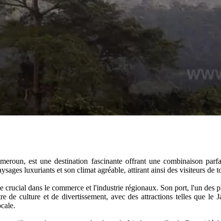
oun, est une destination fascinante offrant une combinaison parfai
ages luxuriants et son climat agréable, attirant ainsi des visiteurs de t
 crucial dans le commerce et l'industrie régionaux. Son port, l'un des 
re de culture et de divertissement, avec des attractions telles que le
ocale.