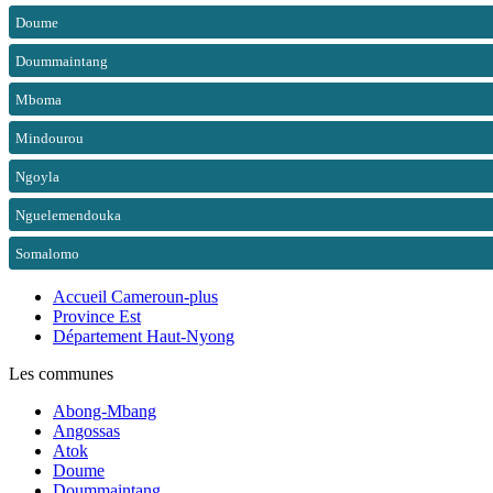
Doume
Doummaintang
Mboma
Mindourou
Ngoyla
Nguelemendouka
Somalomo
Accueil Cameroun-plus
Province Est
Département Haut-Nyong
Les communes
Abong-Mbang
Angossas
Atok
Doume
Doummaintang