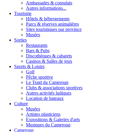
Ambassades & consulats
Autres informations...
Tourisme
Hôtels & hébergements
Parcs & réserves animalières
Sites touristiques par province
Musées
Sorties
Restaurants
Bars & Pubs
Discothèques & cabarets
Casinos & Salles de jeux
Sports & Loisirs
Golf
Pêche sportive
Le Traid du Cameroun
Clubs & associations sportives
Autres activités ludiques
Location de bateaux
Culture
Musées
Artistes plasticiens
Expositions & Galeries d'arts
Musiques du Cameroun
Cameroun