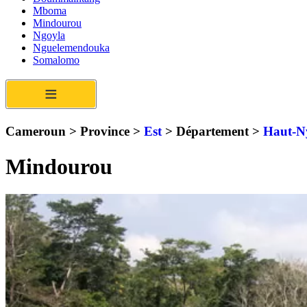
Mboma
Mindourou
Ngoyla
Nguelemendouka
Somalomo
≡
Cameroun > Province >
Est
> Département >
Haut-N
Mindourou