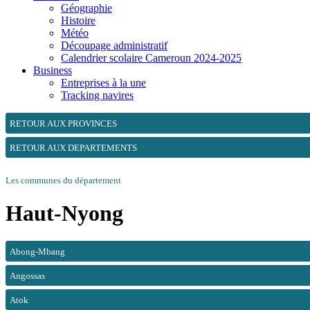
Géographie
Histoire
Météo
Découpage administratif
Calendrier scolaire Cameroun 2024-2025
Business
Entreprises à la une
Tracking navires
RETOUR AUX PROVINCES
RETOUR AUX DEPARTEMENTS
Les communes du département
Haut-Nyong
Abong-Mbang
Angossas
Atok