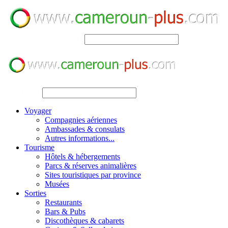
SEARCH
SEARCH
Voyager
Compagnies aériennes
Ambassades & consulats
Autres informations...
Tourisme
Hôtels & hébergements
Parcs & réserves animalières
Sites touristiques par province
Musées
Sorties
Restaurants
Bars & Pubs
Discothèques & cabarets