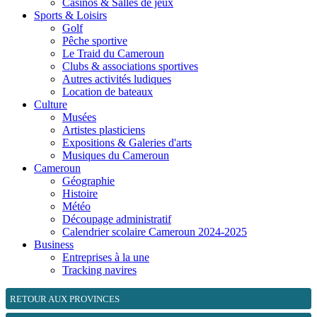
Casinos & Salles de jeux
Sports & Loisirs
Golf
Pêche sportive
Le Traid du Cameroun
Clubs & associations sportives
Autres activités ludiques
Location de bateaux
Culture
Musées
Artistes plasticiens
Expositions & Galeries d'arts
Musiques du Cameroun
Cameroun
Géographie
Histoire
Météo
Découpage administratif
Calendrier scolaire Cameroun 2024-2025
Business
Entreprises à la une
Tracking navires
RETOUR AUX PROVINCES