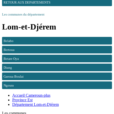
RETOUR AUX DEPARTEMENTS
Les communes du département
Lom-et-Djérem
Belabo
Bertoua
Betare Oya
Diang
Garoua Boulai
Ngoura
Accueil Cameroun-plus
Province Est
Département Lom-et-Djérem
Les communes