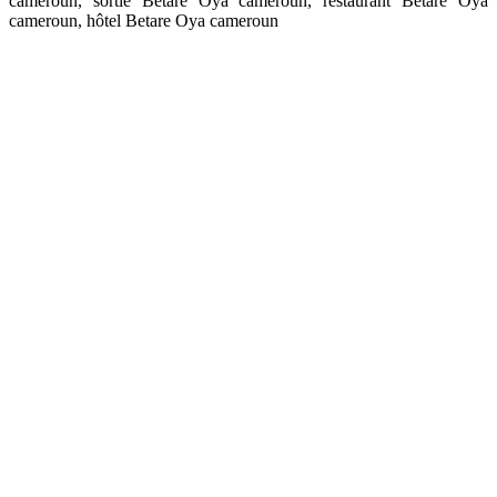
cameroun, sortie Betare Oya cameroun, restaurant Betare Oya
cameroun, hôtel Betare Oya cameroun