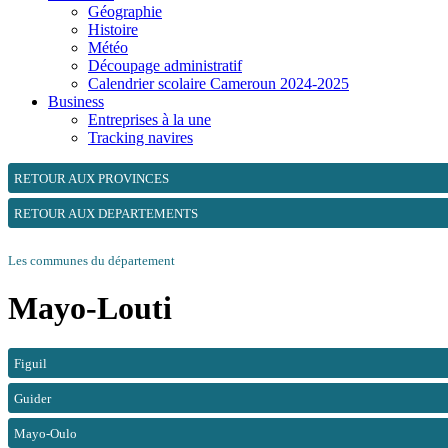
Géographie
Histoire
Météo
Découpage administratif
Calendrier scolaire Cameroun 2024-2025
Business
Entreprises à la une
Tracking navires
RETOUR AUX PROVINCES
RETOUR AUX DEPARTEMENTS
Les communes du département
Mayo-Louti
Figuil
Guider
Mayo-Oulo