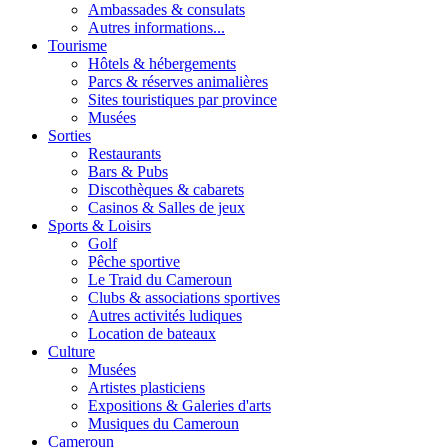
Ambassades & consulats
Autres informations...
Tourisme
Hôtels & hébergements
Parcs & réserves animalières
Sites touristiques par province
Musées
Sorties
Restaurants
Bars & Pubs
Discothèques & cabarets
Casinos & Salles de jeux
Sports & Loisirs
Golf
Pêche sportive
Le Traid du Cameroun
Clubs & associations sportives
Autres activités ludiques
Location de bateaux
Culture
Musées
Artistes plasticiens
Expositions & Galeries d'arts
Musiques du Cameroun
Cameroun