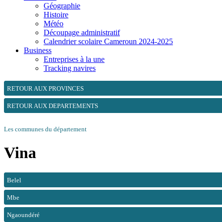
Géographie
Histoire
Météo
Découpage administratif
Calendrier scolaire Cameroun 2024-2025
Business
Entreprises à la une
Tracking navires
RETOUR AUX PROVINCES
RETOUR AUX DEPARTEMENTS
Les communes du département
Vina
Belel
Mbe
Ngaoundéré