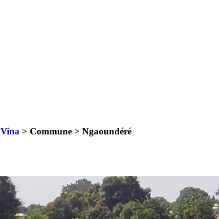
>
Vina
> Commune >
Ngaoundéré