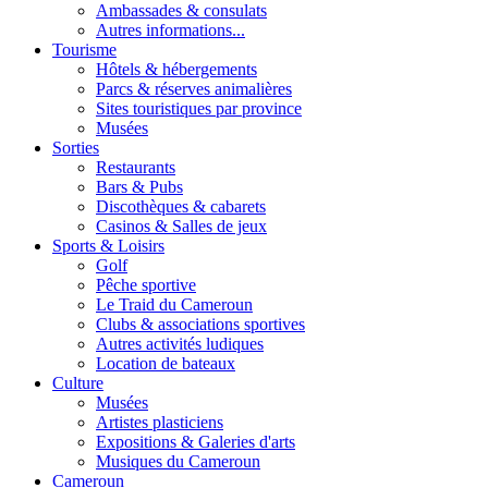
Ambassades & consulats
Autres informations...
Tourisme
Hôtels & hébergements
Parcs & réserves animalières
Sites touristiques par province
Musées
Sorties
Restaurants
Bars & Pubs
Discothèques & cabarets
Casinos & Salles de jeux
Sports & Loisirs
Golf
Pêche sportive
Le Traid du Cameroun
Clubs & associations sportives
Autres activités ludiques
Location de bateaux
Culture
Musées
Artistes plasticiens
Expositions & Galeries d'arts
Musiques du Cameroun
Cameroun