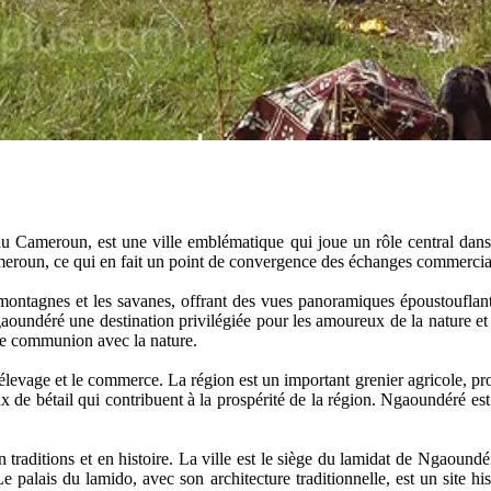
Cameroun, est une ville emblématique qui joue un rôle central dans l
meroun, ce qui en fait un point de convergence des échanges commerciau
ontagnes et les savanes, offrant des vues panoramiques époustouflante
Ngaoundéré une destination privilégiée pour les amoureux de la nature
e de communion avec la nature.
vage et le commerce. La région est un important grenier agricole, produi
x de bétail qui contribuent à la prospérité de la région. Ngaoundéré es
ditions et en histoire. La ville est le siège du lamidat de Ngaoundéré,
 palais du lamido, avec son architecture traditionnelle, est un site hist