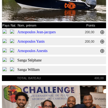
Pays
Nat.
Nom, prénom
Points
⊕
Arnopoulos Jean-jacques
200,00
⊕
Arnopoulos Yanis
200,00
⊕
Arnopoulos Anestis
⊕
Sanga Stéphane
⊕
Sanga William
TOTAL BATEAU
400,00