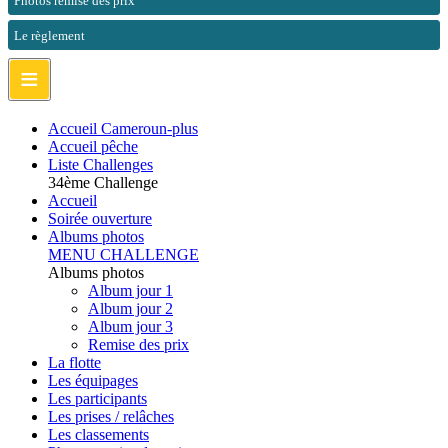
Photos remise des prix
Le règlement
≡
Accueil Cameroun-plus
Accueil pêche
Liste Challenges
34ème Challenge
Accueil
Soirée ouverture
Albums photos
MENU CHALLENGE
Albums photos
Album jour 1
Album jour 2
Album jour 3
Remise des prix
La flotte
Les équipages
Les participants
Les prises / relâches
Les classements