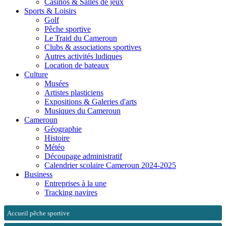
Casinos & Salles de jeux
Sports & Loisirs
Golf
Pêche sportive
Le Traid du Cameroun
Clubs & associations sportives
Autres activités ludiques
Location de bateaux
Culture
Musées
Artistes plasticiens
Expositions & Galeries d'arts
Musiques du Cameroun
Cameroun
Géographie
Histoire
Météo
Découpage administratif
Calendrier scolaire Cameroun 2024-2025
Business
Entreprises à la une
Tracking navires
Accueil pêche sportive