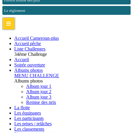
Photos remise des prix
Le règlement
≡
Accueil Cameroun-plus
Accueil pêche
Liste Challenges
34ème Challenge
Accueil
Soirée ouverture
Albums photos
MENU CHALLENGE
Albums photos
Album jour 1
Album jour 2
Album jour 3
Remise des prix
La flotte
Les équipages
Les participants
Les prises / relâches
Les classements