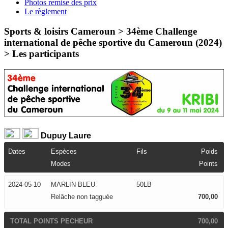
Photos remise des prix
Le règlement
Sports & loisirs Cameroun > 34ème Challenge
international de pêche sportive du Cameroun (2024)
>
Les participants
Dupuy Laure
Dates
Espèces
Fils
Poids
Modes
Points
2024-05-10
MARLIN BLEU
50LB
Relâche non tagguée
700,00
TOTAL POINTS PECHEUR
700,00