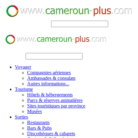
SEARCH
SEARCH
Voyager
Compagnies aériennes
Ambassades & consulats
Autres informations...
Tourisme
Hôtels & hébergements
Parcs & réserves animalières
Sites touristiques par province
Musées
Sorties
Restaurants
Bars & Pubs
Discothèques & cabarets