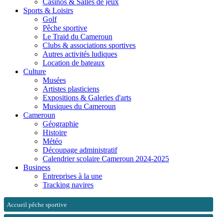
Casinos & Salles de jeux
Sports & Loisirs
Golf
Pêche sportive
Le Traid du Cameroun
Clubs & associations sportives
Autres activités ludiques
Location de bateaux
Culture
Musées
Artistes plasticiens
Expositions & Galeries d'arts
Musiques du Cameroun
Cameroun
Géographie
Histoire
Météo
Découpage administratif
Calendrier scolaire Cameroun 2024-2025
Business
Entreprises à la une
Tracking navires
Accueil pêche sportive