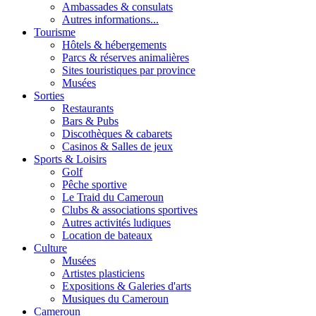
Ambassades & consulats
Autres informations...
Tourisme
Hôtels & hébergements
Parcs & réserves animalières
Sites touristiques par province
Musées
Sorties
Restaurants
Bars & Pubs
Discothèques & cabarets
Casinos & Salles de jeux
Sports & Loisirs
Golf
Pêche sportive
Le Traid du Cameroun
Clubs & associations sportives
Autres activités ludiques
Location de bateaux
Culture
Musées
Artistes plasticiens
Expositions & Galeries d'arts
Musiques du Cameroun
Cameroun