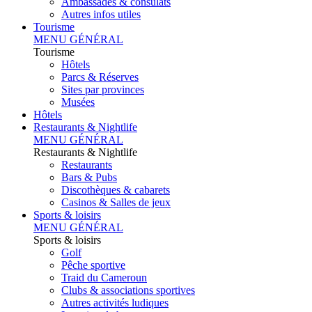
Ambassades & consulats
Autres infos utiles
Tourisme
MENU GÉNÉRAL
Tourisme
Hôtels
Parcs & Réserves
Sites par provinces
Musées
Hôtels
Restaurants & Nightlife
MENU GÉNÉRAL
Restaurants & Nightlife
Restaurants
Bars & Pubs
Discothèques & cabarets
Casinos & Salles de jeux
Sports & loisirs
MENU GÉNÉRAL
Sports & loisirs
Golf
Pêche sportive
Traid du Cameroun
Clubs & associations sportives
Autres activités ludiques