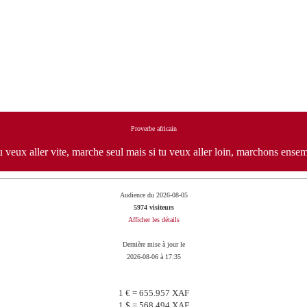
Proverbe africain
u veux aller vite, marche seul mais si tu veux aller loin, marchons ense
Audience du 2026-08-05
5974 visiteurs
Afficher les détails
Dernière mise à jour le
2026-08-06 à 17:35
1 € = 655.957 XAF
1 $ = 568.494 XAF