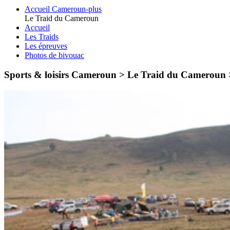
Accueil Cameroun-plus
Le Traid du Cameroun
Accueil
Les Traids
Les épreuves
Photos de bivouac
Sports & loisirs Cameroun > Le Traid du Cameroun