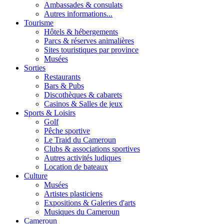
Ambassades & consulats
Autres informations...
Tourisme
Hôtels & hébergements
Parcs & réserves animalières
Sites touristiques par province
Musées
Sorties
Restaurants
Bars & Pubs
Discothèques & cabarets
Casinos & Salles de jeux
Sports & Loisirs
Golf
Pêche sportive
Le Traid du Cameroun
Clubs & associations sportives
Autres activités ludiques
Location de bateaux
Culture
Musées
Artistes plasticiens
Expositions & Galeries d'arts
Musiques du Cameroun
Cameroun