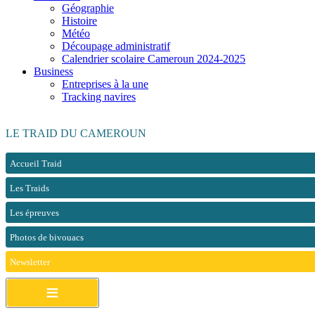
Géographie
Histoire
Météo
Découpage administratif
Calendrier scolaire Cameroun 2024-2025
Business
Entreprises à la une
Tracking navires
LE TRAID DU CAMEROUN
Accueil Traid
Les Traids
Les épreuves
Photos de bivouacs
Newsletter
≡