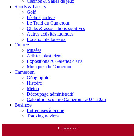
Casinos & Salles de jeux
Sports & Loisirs
Golf
Pêche sportive
Le Traid du Cameroun
Clubs & associations sportives
Autres activités ludiques
Location de bateaux
Culture
Musées
Artistes plasticiens
Expositions & Galeries d'arts
Musiques du Cameroun
Cameroun
Géographie
Histoire
Météo
Découpage administratif
Calendrier scolaire Cameroun 2024-2025
Business
Entreprises à la une
Tracking navires
Proverbe africain