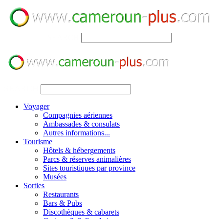
SEARCH
SEARCH
Voyager
Compagnies aériennes
Ambassades & consulats
Autres informations...
Tourisme
Hôtels & hébergements
Parcs & réserves animalières
Sites touristiques par province
Musées
Sorties
Restaurants
Bars & Pubs
Discothèques & cabarets