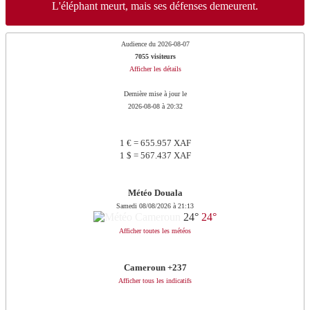
L'éléphant meurt, mais ses défenses demeurent.
Audience du 2026-08-07
7055 visiteurs
Afficher les détails
Dernière mise à jour le
2026-08-08 à 20:32
1 € = 655.957 XAF
1 $ = 567.437 XAF
Météo Douala
Samedi 08/08/2026 à 21:13
24°
24°
Afficher toutes les météos
Cameroun +237
Afficher tous les indicatifs