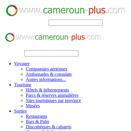
SEARCH
SEARCH
Voyager
Compagnies aériennes
Ambassades & consulats
Autres informations...
Tourisme
Hôtels & hébergements
Parcs & réserves animalières
Sites touristiques par province
Musées
Sorties
Restaurants
Bars & Pubs
Discothèques & cabarets