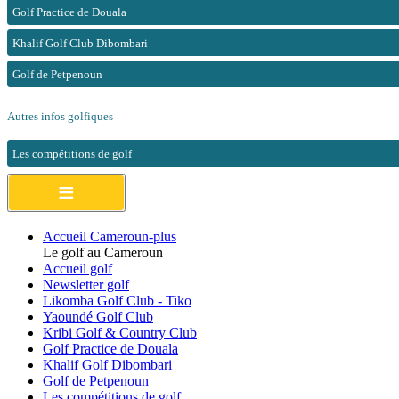
Golf Practice de Douala
Khalif Golf Club Dibombari
Golf de Petpenoun
Autres infos golfiques
Les compétitions de golf
≡
Accueil Cameroun-plus
Le golf au Cameroun
Accueil golf
Newsletter golf
Likomba Golf Club - Tiko
Yaoundé Golf Club
Kribi Golf & Country Club
Golf Practice de Douala
Khalif Golf Dibombari
Golf de Petpenoun
Les compétitions de golf