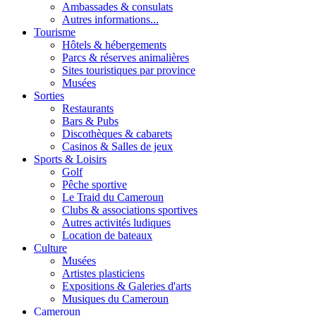
Ambassades & consulats
Autres informations...
Tourisme
Hôtels & hébergements
Parcs & réserves animalières
Sites touristiques par province
Musées
Sorties
Restaurants
Bars & Pubs
Discothèques & cabarets
Casinos & Salles de jeux
Sports & Loisirs
Golf
Pêche sportive
Le Traid du Cameroun
Clubs & associations sportives
Autres activités ludiques
Location de bateaux
Culture
Musées
Artistes plasticiens
Expositions & Galeries d'arts
Musiques du Cameroun
Cameroun