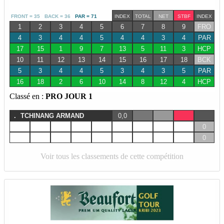
FRONT = 35 BACK = 36
PAR = 71
INDEX
TOTAL
NET
STBF
INDEX
1
2
3
4
5
6
7
8
9
FRO
4
3
4
4
5
4
4
3
4
PAR
17
15
1
9
7
13
5
11
3
HCP
10
11
12
13
14
15
16
17
18
BCK
5
3
4
4
5
3
4
3
5
PAR
16
18
2
6
10
14
8
12
4
HCP
Classé en :
PRO JOUR 1
.
TCHINANG ARMAND
0,0
0
0
Voir tous les classements de cette compétition