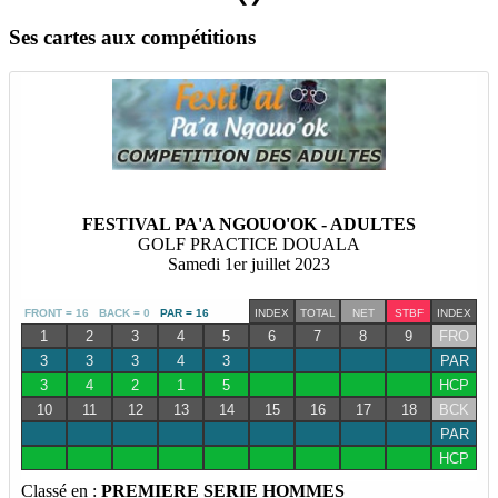
Ses cartes aux compétitions
FESTIVAL PA'A NGOUO'OK - ADULTES
GOLF PRACTICE DOUALA
Samedi 1er juillet 2023
FRONT = 16 BACK = 0
PAR = 16
INDEX
TOTAL
NET
STBF
INDEX
1
2
3
4
5
6
7
8
9
FRO
3
3
3
4
3
PAR
3
4
2
1
5
HCP
10
11
12
13
14
15
16
17
18
BCK
PAR
HCP
Classé en :
PREMIERE SERIE HOMMES