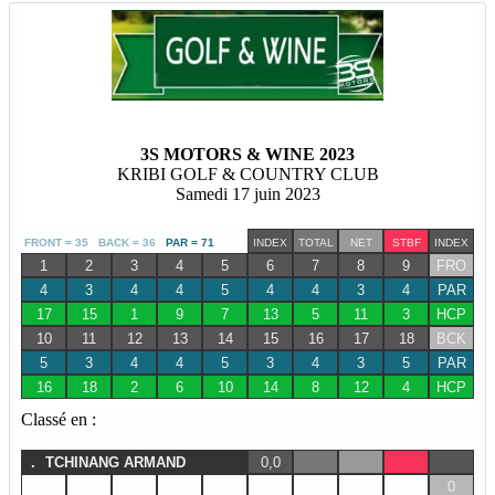
3S MOTORS & WINE 2023
KRIBI GOLF & COUNTRY CLUB
Samedi 17 juin 2023
FRONT = 35 BACK = 36
PAR = 71
INDEX
TOTAL
NET
STBF
INDEX
1
2
3
4
5
6
7
8
9
FRO
4
3
4
4
5
4
4
3
4
PAR
17
15
1
9
7
13
5
11
3
HCP
10
11
12
13
14
15
16
17
18
BCK
5
3
4
4
5
3
4
3
5
PAR
16
18
2
6
10
14
8
12
4
HCP
Classé en :
.
TCHINANG ARMAND
0,0
0