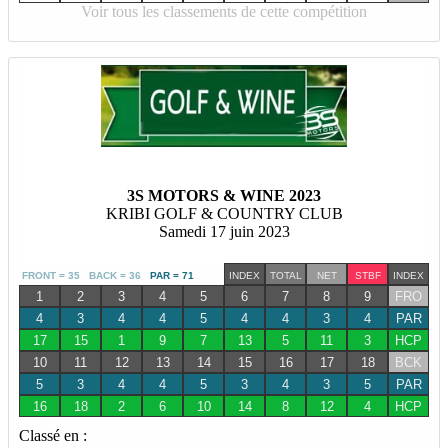
Voir tous les classements de cette compétition
3S MOTORS & WINE 2023
KRIBI GOLF & COUNTRY CLUB
Samedi 17 juin 2023
FRONT = 35 BACK = 36
PAR = 71
INDEX
TOTAL
NET
STBF
INDEX
1
2
3
4
5
6
7
8
9
FRO
4
3
4
4
5
4
4
3
4
PAR
17
15
1
9
7
13
5
11
3
HCP
10
11
12
13
14
15
16
17
18
BCK
5
3
4
4
5
3
4
3
5
PAR
16
18
2
6
10
14
8
12
4
HCP
Classé en :