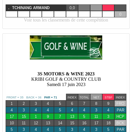
.
TCHINANG ARMAND
0,0
0
Voir tous les classements de cette compétition
3S MOTORS & WINE 2023
KRIBI GOLF & COUNTRY CLUB
Samedi 17 juin 2023
FRONT = 35 BACK = 36
PAR = 71
INDEX
TOTAL
NET
STBF
INDEX
1
2
3
4
5
6
7
8
9
FRO
4
3
4
4
5
4
4
3
4
PAR
17
15
1
9
7
13
5
11
3
HCP
10
11
12
13
14
15
16
17
18
BCK
5
3
4
4
5
3
4
3
5
PAR