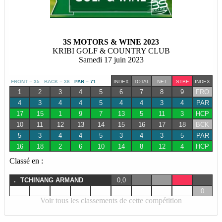
3S MOTORS & WINE 2023
KRIBI GOLF & COUNTRY CLUB
Samedi 17 juin 2023
FRONT = 35 BACK = 36
PAR = 71
INDEX
TOTAL
NET
STBF
INDEX
1
2
3
4
5
6
7
8
9
FRO
4
3
4
4
5
4
4
3
4
PAR
17
15
1
9
7
13
5
11
3
HCP
10
11
12
13
14
15
16
17
18
BCK
5
3
4
4
5
3
4
3
5
PAR
16
18
2
6
10
14
8
12
4
HCP
Classé en :
.
TCHINANG ARMAND
0,0
0
Voir tous les classements de cette compétition