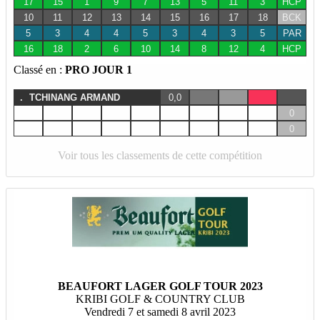
17
15
1
9
7
13
5
11
3
HCP
10
11
12
13
14
15
16
17
18
BCK
5
3
4
4
5
3
4
3
5
PAR
16
18
2
6
10
14
8
12
4
HCP
Classé en :
PRO JOUR 1
.
TCHINANG ARMAND
0,0
0
0
Voir tous les classements de cette compétition
BEAUFORT LAGER GOLF TOUR 2023
KRIBI GOLF & COUNTRY CLUB
Vendredi 7 et samedi 8 avril 2023