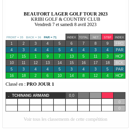
BEAUFORT LAGER GOLF TOUR 2023
KRIBI GOLF & COUNTRY CLUB
Vendredi 7 et samedi 8 avril 2023
FRONT = 35 BACK = 36
PAR = 71
INDEX
TOTAL
NET
STBF
INDEX
1
2
3
4
5
6
7
8
9
FRO
4
3
4
4
5
4
4
3
4
PAR
17
15
1
9
7
13
5
11
3
HCP
10
11
12
13
14
15
16
17
18
BCK
5
3
4
4
5
3
4
3
5
PAR
16
18
2
6
10
14
8
12
4
HCP
Classé en :
PRO JOUR 1
.
TCHINANG ARMAND
0,0
0
0
Voir tous les classements de cette compétition