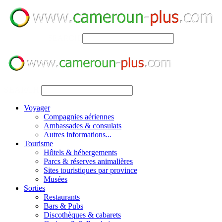
SEARCH
SEARCH
Voyager
Compagnies aériennes
Ambassades & consulats
Autres informations...
Tourisme
Hôtels & hébergements
Parcs & réserves animalières
Sites touristiques par province
Musées
Sorties
Restaurants
Bars & Pubs
Discothèques & cabarets