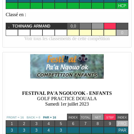
HCP
Classé en :
.
TCHINANG ARMAND
0,0
0
Voir tous les classements de cette compétition
FESTIVAL PA'A NGOUO'OK - ENFANTS
GOLF PRACTICE DOUALA
Samedi 1er juillet 2023
FRONT = 16 BACK = 0
PAR = 16
INDEX
TOTAL
NET
STBF
INDEX
1
2
3
4
5
6
7
8
9
FRO
3
3
3
4
3
PAR