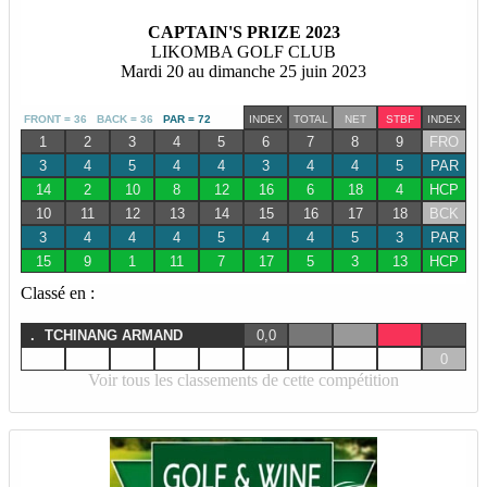
CAPTAIN'S PRIZE 2023
LIKOMBA GOLF CLUB
Mardi 20 au dimanche 25 juin 2023
FRONT = 36 BACK = 36
PAR = 72
INDEX
TOTAL
NET
STBF
INDEX
1
2
3
4
5
6
7
8
9
FRO
3
4
5
4
4
3
4
4
5
PAR
14
2
10
8
12
16
6
18
4
HCP
10
11
12
13
14
15
16
17
18
BCK
3
4
4
4
5
4
4
5
3
PAR
15
9
1
11
7
17
5
3
13
HCP
Classé en :
.
TCHINANG ARMAND
0,0
0
Voir tous les classements de cette compétition