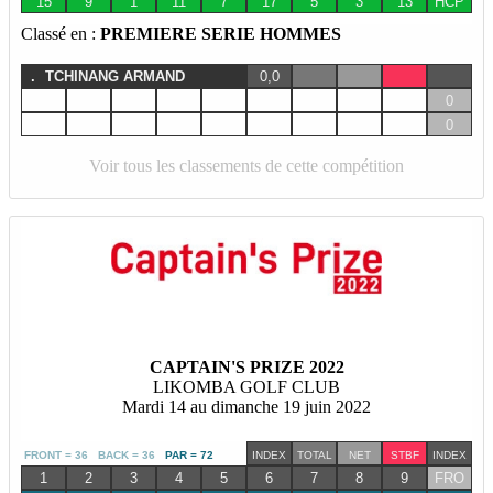
15
9
1
11
7
17
5
3
13
HCP
Classé en :
PREMIERE SERIE HOMMES
.
TCHINANG ARMAND
0,0
0
0
Voir tous les classements de cette compétition
CAPTAIN'S PRIZE 2022
LIKOMBA GOLF CLUB
Mardi 14 au dimanche 19 juin 2022
FRONT = 36 BACK = 36
PAR = 72
INDEX
TOTAL
NET
STBF
INDEX
1
2
3
4
5
6
7
8
9
FRO