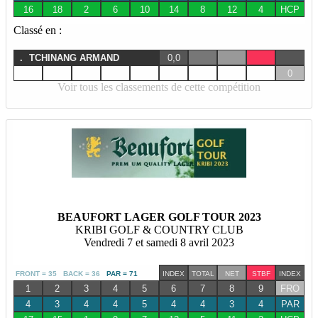
16
18
2
6
10
14
8
12
4
HCP
Classé en :
.
TCHINANG ARMAND
0,0
0
Voir tous les classements de cette compétition
BEAUFORT LAGER GOLF TOUR 2023
KRIBI GOLF & COUNTRY CLUB
Vendredi 7 et samedi 8 avril 2023
FRONT = 35 BACK = 36
PAR = 71
INDEX
TOTAL
NET
STBF
INDEX
1
2
3
4
5
6
7
8
9
FRO
4
3
4
4
5
4
4
3
4
PAR