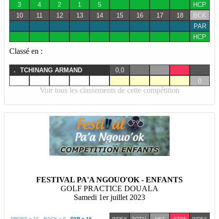
3
4
2
1
5
HCP
10
11
12
13
14
15
16
17
18
BCK
PAR
HCP
Classé en :
.
TCHINANG ARMAND
0,0
0
Voir tous les classements de cette compétition
FESTIVAL PA'A NGOUO'OK - ENFANTS
GOLF PRACTICE DOUALA
Samedi 1er juillet 2023
FRONT = 16 BACK = 0
PAR = 16
INDEX
TOTAL
NET
STBF
INDEX