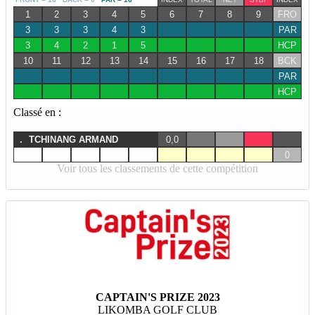
1
2
3
4
5
6
7
8
9
FRO
3
3
3
4
3
PAR
3
4
2
1
5
HCP
10
11
12
13
14
15
16
17
18
BCK
PAR
HCP
Classé en :
.
TCHINANG ARMAND
0,0
0
Voir tous les classements de cette compétition
CAPTAIN'S PRIZE 2023
LIKOMBA GOLF CLUB