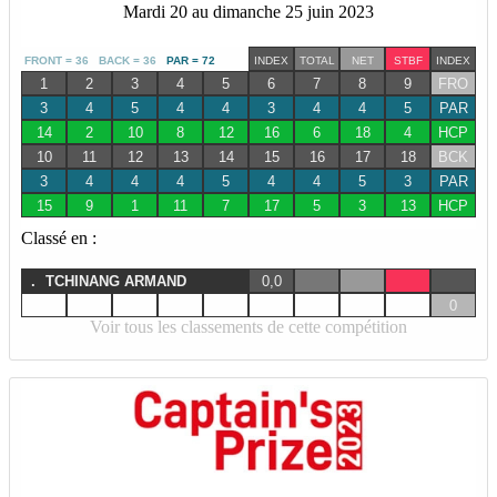
Mardi 20 au dimanche 25 juin 2023
FRONT = 36 BACK = 36
PAR = 72
INDEX
TOTAL
NET
STBF
INDEX
1
2
3
4
5
6
7
8
9
FRO
3
4
5
4
4
3
4
4
5
PAR
14
2
10
8
12
16
6
18
4
HCP
10
11
12
13
14
15
16
17
18
BCK
3
4
4
4
5
4
4
5
3
PAR
15
9
1
11
7
17
5
3
13
HCP
Classé en :
.
TCHINANG ARMAND
0,0
0
Voir tous les classements de cette compétition