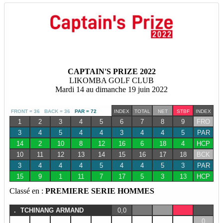
CAPTAIN'S PRIZE 2022
LIKOMBA GOLF CLUB
Mardi 14 au dimanche 19 juin 2022
FRONT = 36 BACK = 36
PAR = 72
INDEX
TOTAL
NET
STBF
INDEX
1
2
3
4
5
6
7
8
9
FRO
3
4
5
4
4
3
4
4
5
PAR
14
2
10
8
12
16
6
18
4
HCP
10
11
12
13
14
15
16
17
18
BCK
3
4
4
4
5
4
4
5
3
PAR
15
9
1
11
7
17
5
3
13
HCP
Classé en :
PREMIERE SERIE HOMMES
.
TCHINANG ARMAND
0,0
0