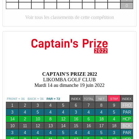
0
Voir tous les classements de cette compétition
CAPTAIN'S PRIZE 2022
LIKOMBA GOLF CLUB
Mardi 14 au dimanche 19 juin 2022
FRONT = 36 BACK = 36
PAR = 72
INDEX
TOTAL
NET
STBF
INDEX
1
2
3
4
5
6
7
8
9
FRO
3
4
5
4
4
3
4
4
5
PAR
14
2
10
8
12
16
6
18
4
HCP
10
11
12
13
14
15
16
17
18
BCK
3
4
4
4
5
4
4
5
3
PAR