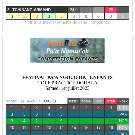
2.
TCHINANG ARMAND
24,0
26
3
3
3
3
3
0
0
0
0
15
Voir tous les classements de cette compétition
FESTIVAL PA'A NGOUO'OK - ENFANTS
GOLF PRACTICE DOUALA
Samedi 1er juillet 2023
FRONT = 16 BACK = 0
PAR = 16
INDEX
TOTAL
NET
STBF
INDEX
1
2
3
4
5
6
7
8
9
FRO
3
3
3
4
3
PAR
3
4
2
1
5
HCP
10
11
12
13
14
15
16
17
18
BCK
PAR