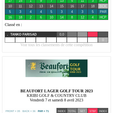
17
15
1
9
7
13
5
11
3
HCP
10
11
12
13
14
15
16
17
18
BCK
5
3
4
4
5
3
4
3
5
PAR
16
18
2
6
10
14
8
12
4
HCP
Classé en :
.
TANKO FARISAD
0,0
0
Voir tous les classements de cette compétition
BEAUFORT LAGER GOLF TOUR 2023
KRIBI GOLF & COUNTRY CLUB
Vendredi 7 et samedi 8 avril 2023
FRONT = 35 BACK = 36
PAR = 71
INDEX
TOTAL
NET
STBF
INDEX