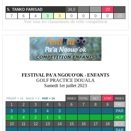
5.
TANKO FARISAD
34,0
23
7
6
4
3
3
0
0
0
0
23
Voir tous les classements de cette compétition
FESTIVAL PA'A NGOUO'OK - ENFANTS
GOLF PRACTICE DOUALA
Samedi 1er juillet 2023
FRONT = 16 BACK = 0
PAR = 16
INDEX
TOTAL
NET
STBF
INDEX
1
2
3
4
5
6
7
8
9
FRO
3
3
3
4
3
PAR
3
4
2
1
5
HCP
10
11
12
13
14
15
16
17
18
BCK
PAR