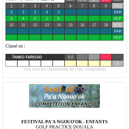
1
2
3
4
5
6
7
8
9
FRO
3
3
3
4
3
PAR
3
4
2
1
5
HCP
10
11
12
13
14
15
16
17
18
BCK
PAR
HCP
Classé en :
.
TANKO FARISAD
0,0
0
Voir tous les classements de cette compétition
FESTIVAL PA'A NGOUO'OK - ENFANTS
GOLF PRACTICE DOUALA