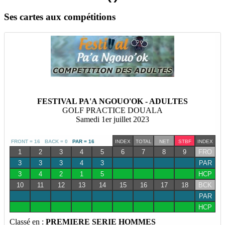
Ses cartes aux compétitions
FESTIVAL PA'A NGOUO'OK - ADULTES
GOLF PRACTICE DOUALA
Samedi 1er juillet 2023
FRONT = 16 BACK = 0
PAR = 16
INDEX
TOTAL
NET
STBF
INDEX
1
2
3
4
5
6
7
8
9
FRO
3
3
3
4
3
PAR
3
4
2
1
5
HCP
10
11
12
13
14
15
16
17
18
BCK
PAR
HCP
Classé en :
PREMIERE SERIE HOMMES