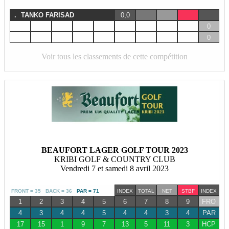
.
TANKO FARISAD
0,0
0
0
Voir tous les classements de cette compétition
BEAUFORT LAGER GOLF TOUR 2023
KRIBI GOLF & COUNTRY CLUB
Vendredi 7 et samedi 8 avril 2023
FRONT = 35 BACK = 36
PAR = 71
INDEX
TOTAL
NET
STBF
INDEX
1
2
3
4
5
6
7
8
9
FRO
4
3
4
4
5
4
4
3
4
PAR
17
15
1
9
7
13
5
11
3
HCP