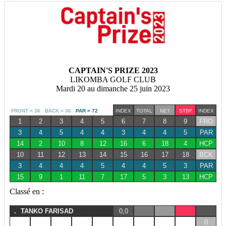
CAPTAIN'S PRIZE 2023
LIKOMBA GOLF CLUB
Mardi 20 au dimanche 25 juin 2023
FRONT = 36 BACK = 36
PAR = 72
INDEX
TOTAL
NET
STBF
INDEX
1
2
3
4
5
6
7
8
9
FRO
3
4
5
4
4
3
4
4
5
PAR
14
2
10
8
12
16
6
18
4
HCP
10
11
12
13
14
15
16
17
18
BCK
3
4
4
4
5
4
4
5
3
PAR
15
9
1
11
7
17
5
3
13
HCP
Classé en :
.
TANKO FARISAD
0,0
0