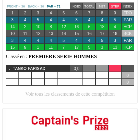
FRONT = 36 BACK = 36
PAR = 72
INDEX
TOTAL
NET
STBF
INDEX
1
2
3
4
5
6
7
8
9
FRO
3
4
5
4
4
3
4
4
5
PAR
14
2
10
8
12
16
6
18
4
HCP
10
11
12
13
14
15
16
17
18
BCK
3
4
4
4
5
4
4
5
3
PAR
15
9
1
11
7
17
5
3
13
HCP
Classé en :
PREMIERE SERIE HOMMES
.
TANKO FARISAD
0,0
0
0
Voir tous les classements de cette compétition