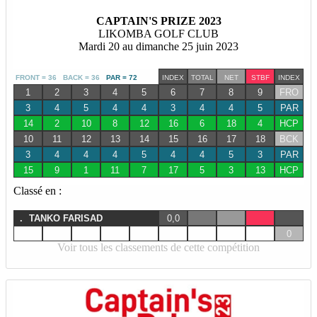
CAPTAIN'S PRIZE 2023
LIKOMBA GOLF CLUB
Mardi 20 au dimanche 25 juin 2023
FRONT = 36 BACK = 36
PAR = 72
INDEX
TOTAL
NET
STBF
INDEX
1
2
3
4
5
6
7
8
9
FRO
3
4
5
4
4
3
4
4
5
PAR
14
2
10
8
12
16
6
18
4
HCP
10
11
12
13
14
15
16
17
18
BCK
3
4
4
4
5
4
4
5
3
PAR
15
9
1
11
7
17
5
3
13
HCP
Classé en :
.
TANKO FARISAD
0,0
0
Voir tous les classements de cette compétition