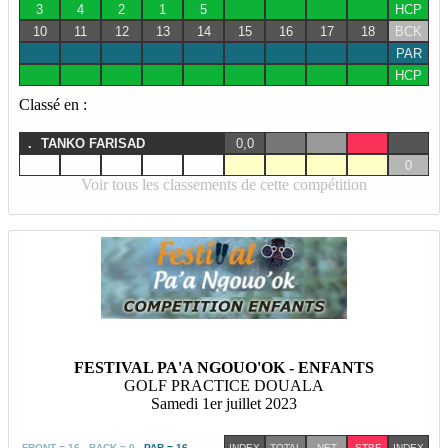
3
4
2
1
5
HCP
10
11
12
13
14
15
16
17
18
BCK
PAR
HCP
Classé en :
.
TANKO FARISAD
0,0
0
Voir tous les classements de cette compétition
FESTIVAL PA'A NGOUO'OK - ENFANTS
GOLF PRACTICE DOUALA
Samedi 1er juillet 2023
FRONT = 16 BACK = 0
PAR = 16
INDEX
TOTAL
NET
STBF
INDEX