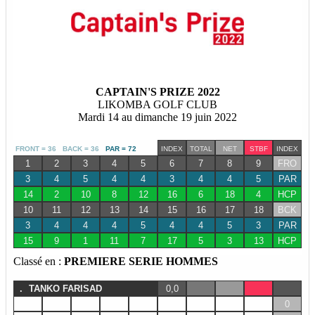
CAPTAIN'S PRIZE 2022
LIKOMBA GOLF CLUB
Mardi 14 au dimanche 19 juin 2022
FRONT = 36 BACK = 36
PAR = 72
INDEX
TOTAL
NET
STBF
INDEX
1
2
3
4
5
6
7
8
9
FRO
3
4
5
4
4
3
4
4
5
PAR
14
2
10
8
12
16
6
18
4
HCP
10
11
12
13
14
15
16
17
18
BCK
3
4
4
4
5
4
4
5
3
PAR
15
9
1
11
7
17
5
3
13
HCP
Classé en :
PREMIERE SERIE HOMMES
.
TANKO FARISAD
0,0
0