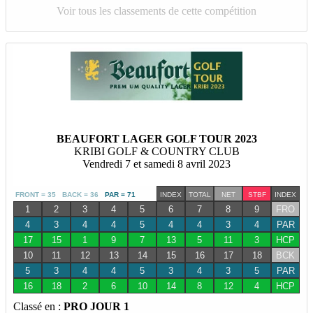
Voir tous les classements de cette compétition
BEAUFORT LAGER GOLF TOUR 2023
KRIBI GOLF & COUNTRY CLUB
Vendredi 7 et samedi 8 avril 2023
FRONT = 35 BACK = 36
PAR = 71
INDEX
TOTAL
NET
STBF
INDEX
1
2
3
4
5
6
7
8
9
FRO
4
3
4
4
5
4
4
3
4
PAR
17
15
1
9
7
13
5
11
3
HCP
10
11
12
13
14
15
16
17
18
BCK
5
3
4
4
5
3
4
3
5
PAR
16
18
2
6
10
14
8
12
4
HCP
Classé en :
PRO JOUR 1