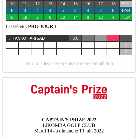
10
11
12
13
14
15
16
17
18
BCK
5
3
4
4
5
3
4
3
5
PAR
16
18
2
6
10
14
8
12
4
HCP
Classé en :
PRO JOUR 1
.
TANKO FARISAD
0,0
0
0
Voir tous les classements de cette compétition
CAPTAIN'S PRIZE 2022
LIKOMBA GOLF CLUB
Mardi 14 au dimanche 19 juin 2022