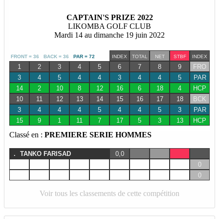
CAPTAIN'S PRIZE 2022
LIKOMBA GOLF CLUB
Mardi 14 au dimanche 19 juin 2022
FRONT = 36 BACK = 36
PAR = 72
INDEX
TOTAL
NET
STBF
INDEX
1
2
3
4
5
6
7
8
9
FRO
3
4
5
4
4
3
4
4
5
PAR
14
2
10
8
12
16
6
18
4
HCP
10
11
12
13
14
15
16
17
18
BCK
3
4
4
4
5
4
4
5
3
PAR
15
9
1
11
7
17
5
3
13
HCP
Classé en :
PREMIERE SERIE HOMMES
.
TANKO FARISAD
0,0
0
0
Voir tous les classements de cette compétition