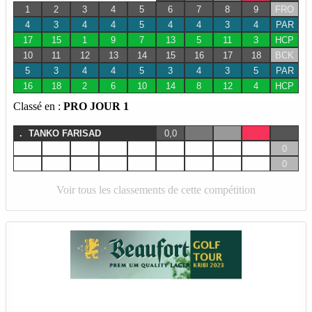
1
2
3
4
5
6
7
8
9
FRO
4
3
4
4
5
4
4
3
4
PAR
17
15
1
9
7
13
5
11
3
HCP
10
11
12
13
14
15
16
17
18
BCK
5
3
4
4
5
3
4
3
5
PAR
16
18
2
6
10
14
8
12
4
HCP
Classé en :
PRO JOUR 1
.
TANKO FARISAD
0,0
0
0
Voir tous les classements de cette compétition