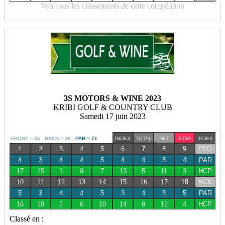
Voir tous les classements de cette compétition
3S MOTORS & WINE 2023
KRIBI GOLF & COUNTRY CLUB
Samedi 17 juin 2023
FRONT = 35 BACK = 36
PAR = 71
INDEX
TOTAL
NET
STBF
INDEX
1
2
3
4
5
6
7
8
9
FRO
4
3
4
4
5
4
4
3
4
PAR
17
15
1
9
7
13
5
11
3
HCP
10
11
12
13
14
15
16
17
18
BCK
5
3
4
4
5
3
4
3
5
PAR
16
18
2
6
10
14
8
12
4
HCP
Classé en :