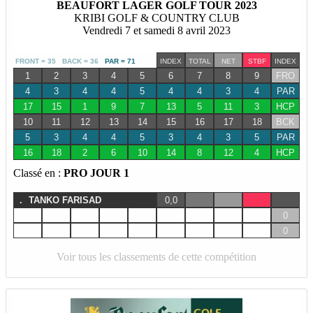
BEAUFORT LAGER GOLF TOUR 2023
KRIBI GOLF & COUNTRY CLUB
Vendredi 7 et samedi 8 avril 2023
FRONT = 35 BACK = 36
PAR = 71
INDEX
TOTAL
NET
STBF
INDEX
1
2
3
4
5
6
7
8
9
FRO
4
3
4
4
5
4
4
3
4
PAR
17
15
1
9
7
13
5
11
3
HCP
10
11
12
13
14
15
16
17
18
BCK
5
3
4
4
5
3
4
3
5
PAR
16
18
2
6
10
14
8
12
4
HCP
Classé en :
PRO JOUR 1
.
TANKO FARISAD
0,0
0
0
Voir tous les classements de cette compétition