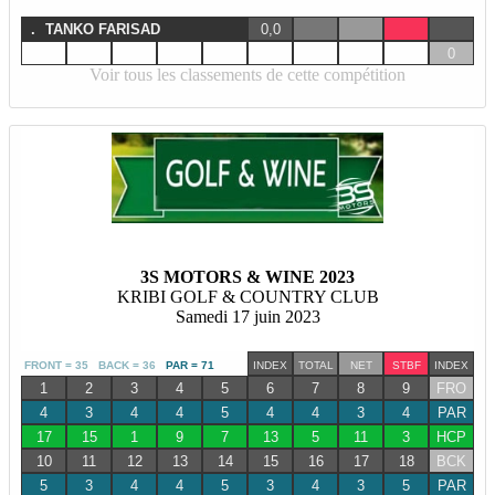
.
TANKO FARISAD
0,0
0
Voir tous les classements de cette compétition
3S MOTORS & WINE 2023
KRIBI GOLF & COUNTRY CLUB
Samedi 17 juin 2023
FRONT = 35 BACK = 36
PAR = 71
INDEX
TOTAL
NET
STBF
INDEX
1
2
3
4
5
6
7
8
9
FRO
4
3
4
4
5
4
4
3
4
PAR
17
15
1
9
7
13
5
11
3
HCP
10
11
12
13
14
15
16
17
18
BCK
5
3
4
4
5
3
4
3
5
PAR