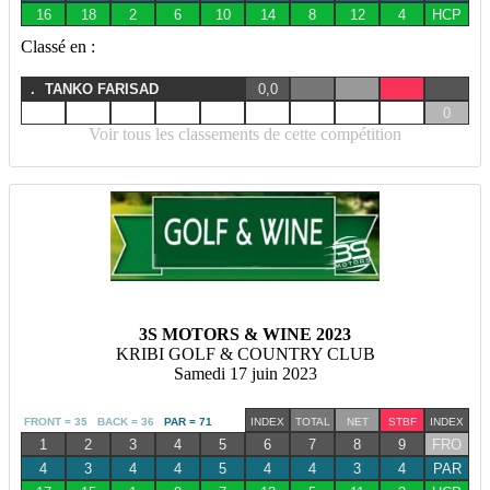
16
18
2
6
10
14
8
12
4
HCP
Classé en :
.
TANKO FARISAD
0,0
0
Voir tous les classements de cette compétition
3S MOTORS & WINE 2023
KRIBI GOLF & COUNTRY CLUB
Samedi 17 juin 2023
FRONT = 35 BACK = 36
PAR = 71
INDEX
TOTAL
NET
STBF
INDEX
1
2
3
4
5
6
7
8
9
FRO
4
3
4
4
5
4
4
3
4
PAR