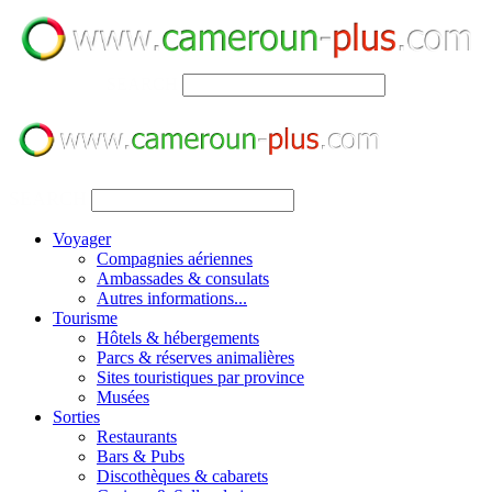
SEARCH
SEARCH
Voyager
Compagnies aériennes
Ambassades & consulats
Autres informations...
Tourisme
Hôtels & hébergements
Parcs & réserves animalières
Sites touristiques par province
Musées
Sorties
Restaurants
Bars & Pubs
Discothèques & cabarets