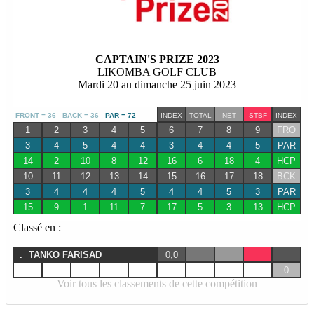
CAPTAIN'S PRIZE 2023
LIKOMBA GOLF CLUB
Mardi 20 au dimanche 25 juin 2023
FRONT = 36 BACK = 36
PAR = 72
INDEX
TOTAL
NET
STBF
INDEX
1
2
3
4
5
6
7
8
9
FRO
3
4
5
4
4
3
4
4
5
PAR
14
2
10
8
12
16
6
18
4
HCP
10
11
12
13
14
15
16
17
18
BCK
3
4
4
4
5
4
4
5
3
PAR
15
9
1
11
7
17
5
3
13
HCP
Classé en :
.
TANKO FARISAD
0,0
0
Voir tous les classements de cette compétition