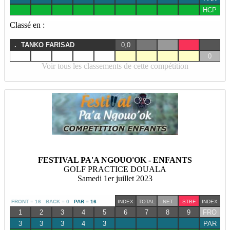
HCP
Classé en :
.
TANKO FARISAD
0,0
0
Voir tous les classements de cette compétition
FESTIVAL PA'A NGOUO'OK - ENFANTS
GOLF PRACTICE DOUALA
Samedi 1er juillet 2023
FRONT = 16 BACK = 0
PAR = 16
INDEX
TOTAL
NET
STBF
INDEX
1
2
3
4
5
6
7
8
9
FRO
3
3
3
4
3
PAR