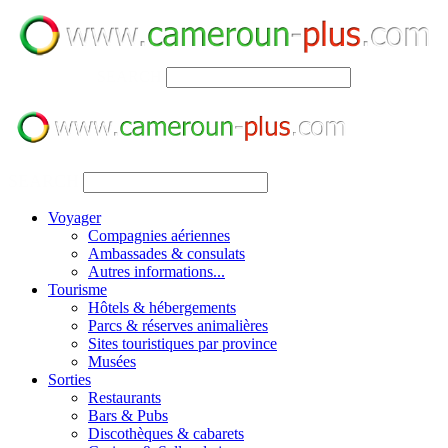
SEARCH
SEARCH
Voyager
Compagnies aériennes
Ambassades & consulats
Autres informations...
Tourisme
Hôtels & hébergements
Parcs & réserves animalières
Sites touristiques par province
Musées
Sorties
Restaurants
Bars & Pubs
Discothèques & cabarets