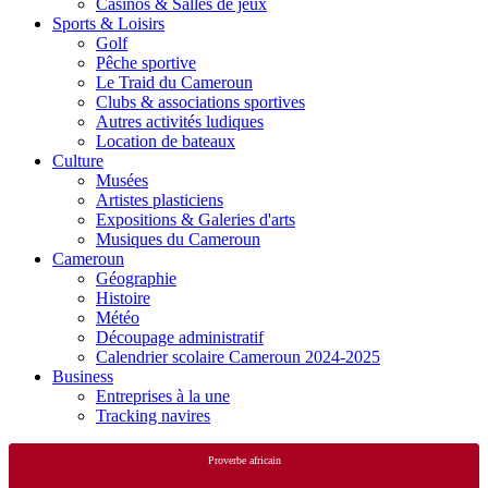
Casinos & Salles de jeux
Sports & Loisirs
Golf
Pêche sportive
Le Traid du Cameroun
Clubs & associations sportives
Autres activités ludiques
Location de bateaux
Culture
Musées
Artistes plasticiens
Expositions & Galeries d'arts
Musiques du Cameroun
Cameroun
Géographie
Histoire
Météo
Découpage administratif
Calendrier scolaire Cameroun 2024-2025
Business
Entreprises à la une
Tracking navires
Proverbe africain