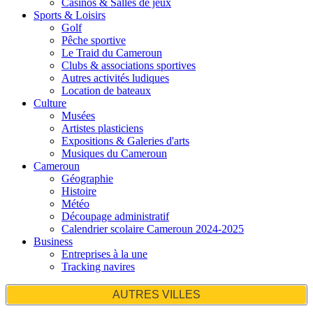
Casinos & Salles de jeux
Sports & Loisirs
Golf
Pêche sportive
Le Traid du Cameroun
Clubs & associations sportives
Autres activités ludiques
Location de bateaux
Culture
Musées
Artistes plasticiens
Expositions & Galeries d'arts
Musiques du Cameroun
Cameroun
Géographie
Histoire
Météo
Découpage administratif
Calendrier scolaire Cameroun 2024-2025
Business
Entreprises à la une
Tracking navires
AUTRES VILLES