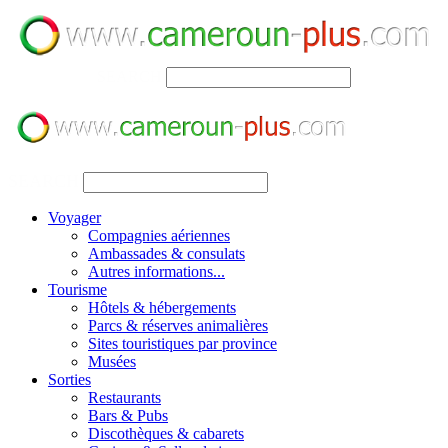
SEARCH
SEARCH
Voyager
Compagnies aériennes
Ambassades & consulats
Autres informations...
Tourisme
Hôtels & hébergements
Parcs & réserves animalières
Sites touristiques par province
Musées
Sorties
Restaurants
Bars & Pubs
Discothèques & cabarets