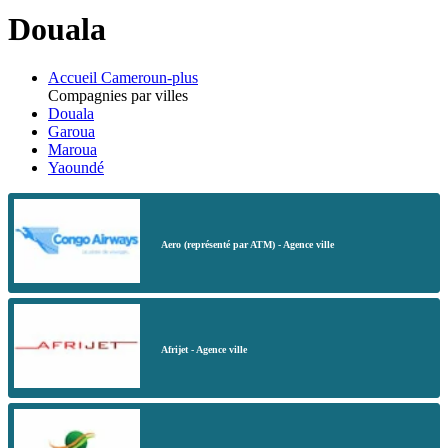
Douala
Accueil Cameroun-plus
Compagnies par villes
Douala
Garoua
Maroua
Yaoundé
Aero (représenté par ATM) - Agence ville
Afrijet - Agence ville