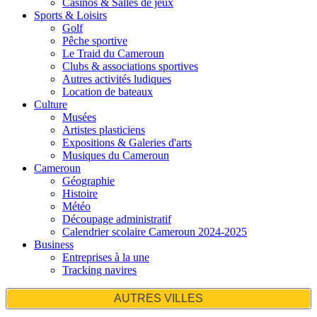
Casinos & Salles de jeux
Sports & Loisirs
Golf
Pêche sportive
Le Traid du Cameroun
Clubs & associations sportives
Autres activités ludiques
Location de bateaux
Culture
Musées
Artistes plasticiens
Expositions & Galeries d'arts
Musiques du Cameroun
Cameroun
Géographie
Histoire
Météo
Découpage administratif
Calendrier scolaire Cameroun 2024-2025
Business
Entreprises à la une
Tracking navires
AUTRES VILLES