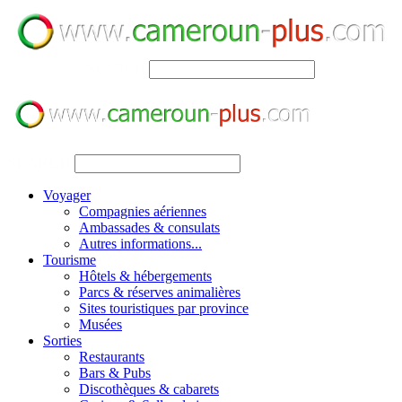
SEARCH
SEARCH
Voyager
Compagnies aériennes
Ambassades & consulats
Autres informations...
Tourisme
Hôtels & hébergements
Parcs & réserves animalières
Sites touristiques par province
Musées
Sorties
Restaurants
Bars & Pubs
Discothèques & cabarets