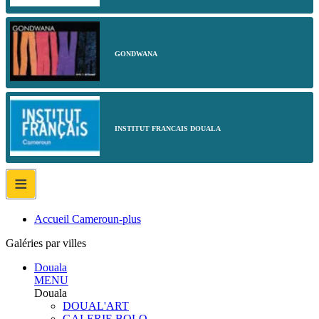
GONDWANA
INSTITUT FRANCAIS DOUALA
≡
Accueil Cameroun-plus
Galéries par villes
Douala
MENU
Douala
DOUAL'ART
GALERIE BOLO