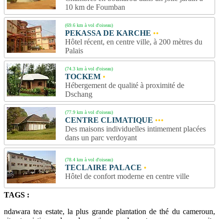
10 km de Foumban
(69.6 km à vol d'oiseau)
PEKASSA DE KARCHE
••
Hôtel récent, en centre ville, à 200 mètres du
Palais
(74.3 km à vol d'oiseau)
TOCKEM
•
Hébergement de qualité à proximité de
Dschang
(77.9 km à vol d'oiseau)
CENTRE CLIMATIQUE
•••
Des maisons individuelles intimement placées
dans un parc verdoyant
(78.4 km à vol d'oiseau)
TECLAIRE PALACE
•
Hôtel de confort moderne en centre ville
TAGS :
ndawara tea estate, la plus grande plantation de thé du cameroun,