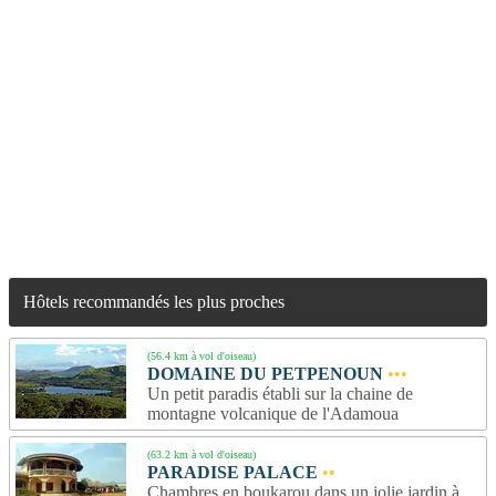
Hôtels recommandés les plus proches
(56.4 km à vol d'oiseau)
DOMAINE DU PETPENOUN
•••
Un petit paradis établi sur la chaine de
montagne volcanique de l'Adamoua
(63.2 km à vol d'oiseau)
PARADISE PALACE
••
Chambres en boukarou dans un jolie jardin à