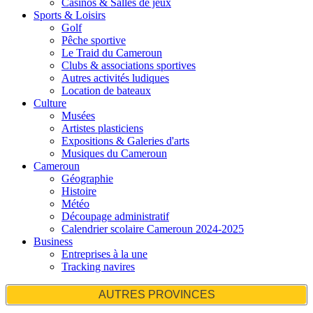
Casinos & Salles de jeux
Sports & Loisirs
Golf
Pêche sportive
Le Traid du Cameroun
Clubs & associations sportives
Autres activités ludiques
Location de bateaux
Culture
Musées
Artistes plasticiens
Expositions & Galeries d'arts
Musiques du Cameroun
Cameroun
Géographie
Histoire
Météo
Découpage administratif
Calendrier scolaire Cameroun 2024-2025
Business
Entreprises à la une
Tracking navires
AUTRES PROVINCES