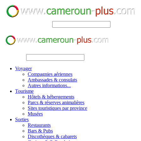
SEARCH
SEARCH
Voyager
Compagnies aériennes
Ambassades & consulats
Autres informations...
Tourisme
Hôtels & hébergements
Parcs & réserves animalières
Sites touristiques par province
Musées
Sorties
Restaurants
Bars & Pubs
Discothèques & cabarets