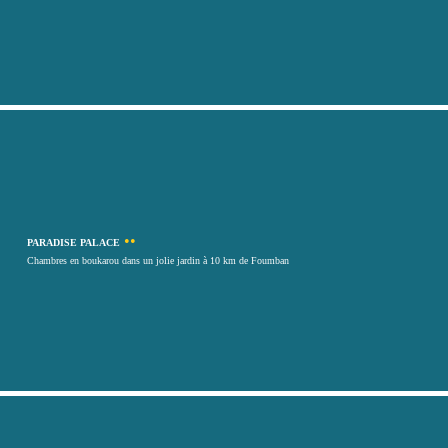
••
PARADISE PALACE
Chambres en boukarou dans un jolie jardin à 10 km de Foumban