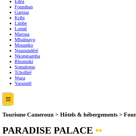
Edéa
Foumban
Garoua
Kribi
Limbe
Lomié
Maroua
Mbalmayo
Mouanko
Ngaoundéré
Nkongsamba
Rhumsiki
Somalomo
Tcholliré
Waza
Yaoundé
≡
Tourisme Cameroun > Hôtels & hébergements > Fo
PARADISE PALACE
••