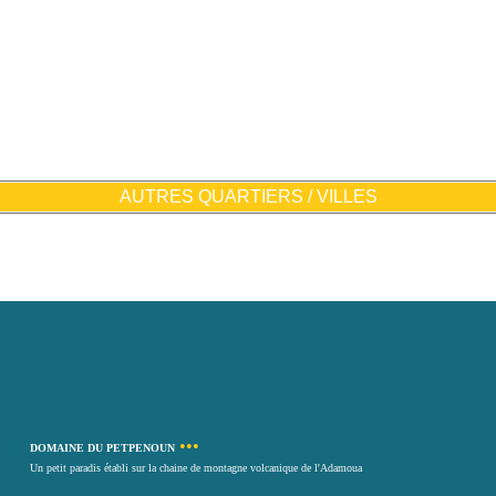
AUTRES QUARTIERS / VILLES
•••
DOMAINE DU PETPENOUN
Un petit paradis établi sur la chaine de montagne volcanique de l'Adamoua