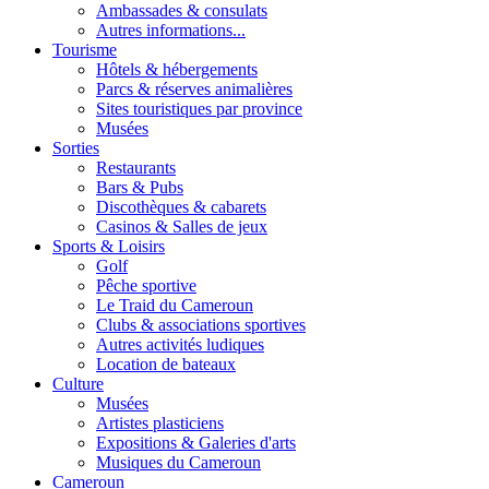
Ambassades & consulats
Autres informations...
Tourisme
Hôtels & hébergements
Parcs & réserves animalières
Sites touristiques par province
Musées
Sorties
Restaurants
Bars & Pubs
Discothèques & cabarets
Casinos & Salles de jeux
Sports & Loisirs
Golf
Pêche sportive
Le Traid du Cameroun
Clubs & associations sportives
Autres activités ludiques
Location de bateaux
Culture
Musées
Artistes plasticiens
Expositions & Galeries d'arts
Musiques du Cameroun
Cameroun