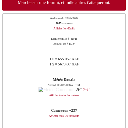
Marche sur une fourmi, et mille autres t'attaqueront.
Audience du 2026-08-07
7055 visiteurs
Afficher les détails
Dernière mise à jour le
2026-08-08 à 15:34
1 € = 655.957 XAF
1 $ = 567.437 XAF
Météo Douala
Samedi 08/08/2026 à 15:34
26°
26°
Afficher toutes les météos
Cameroun +237
Afficher tous les indicatifs