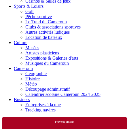
Casinos & Salles de jeux
Sports & Loisirs
Golf
Pêche sportive
Le Traid du Cameroun
Clubs & associations sportives
Autres activités ludiques
Location de bateaux
Culture
Musées
Artistes plasticiens
Expositions & Galeries d'arts
Musiques du Cameroun
Cameroun
Géographie
Histoire
Météo
Découpage administratif
Calendrier scolaire Cameroun 2024-2025
Business
Entreprises à la une
Tracking navires
Proverbe africain