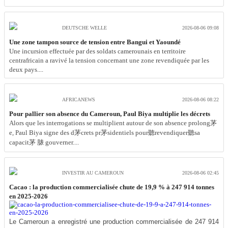
DEUTSCHE WELLE
2026-08-06 09:08
Une zone tampon source de tension entre Bangui et Yaoundé
Une incursion effectuée par des soldats camerounais en territoire
centrafricain a ravivé la tension concernant une zone revendiquée par les
deux pays....
AFRICANEWS
2026-08-06 08:22
Pour pallier son absence du Cameroun, Paul Biya multiplie les décrets
Alors que les interrogations se multiplient autour de son absence prolong茅
e, Paul Biya signe des d茅crets pr茅sidentiels pour聽revendiquer聽sa
capacit茅 脿 gouverner....
INVESTIR AU CAMEROUN
2026-08-06 02:45
Cacao : la production commercialisée chute de 19,9 % à 247 914 tonnes
en 2025-2026
Le Cameroun a enregistré une production commercialisée de 247 914