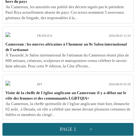
hors du pays
Au Cameroun, les autorités ont publié des décrets signés par le président
Paul Biya actuellement absent du pays. Ces textes nomment 5 nouveaux
généraux de brigade, des responsables à la...
FRANCE24
2026-08-03 15:54
Cameroun : les œuvres africaines à l'honneur au 9e Salon international
de l'artisanat
À Yaoundé, le Salon international de l'artisanat du Cameroun réunit plus de
600 artisans, créateurs, sculpteurs et maroquiniers venus célébrer le savoir-
faire africain. Pour cette 9ᵉ édition, la Côte d'Ivoire...
RFI
2026-08-03 05:59
Visite de la cheffe de l'église anglicane au Cameroun: il y a débat sur le
rôle des femmes et des communautés LGBTQIA+
Au Cameroun, la cheffe spirituelle de l’église anglicane était hier, dimanche
02 août, à Douala, où elle a célébré une messe devant plusieurs centaines de
fidèles et membres du clergé...
PAGE 1
>