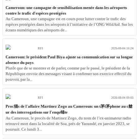
Cameroun: une campagne de sensibilisation menée dans les aéroports
contre le trafic d'espèces protégées
Au Cameroun, une campagne est en cours pour lutter contre le trafic des
espèces protégées dans les aéroports à l’initiative de l’ONG WildAid. Sur les
écrans numériques des aéroports de...
RFI
2026-08-04 16:24
Cameroun: le président Paul Biya ajuste sa communication sur sa longue
absence du pays
Plutôt que de se montrer et de parler, comme par le passé, le président de la
République envoie des messages visant à confirmer son exercice effectif du
pouvoir, par la...
RFI
2026-08-04 09:03
Proc猫s de l'affaire Martinez Zogo au Cameroun: un t茅l茅phone au c艙
ur des interrogations sur l'enqu锚te
Au Cameroun, le procès de Martinez Zogo, du nom de l’ex-animateur radio
retrouvé mort dans la localité de Soa, près de Yaoundé, en janvier 2023, se
poursuit. Ce lundi 3...