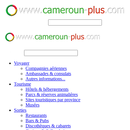
SEARCH
SEARCH
Voyager
Compagnies aériennes
Ambassades & consulats
Autres informations...
Tourisme
Hôtels & hébergements
Parcs & réserves animalières
Sites touristiques par province
Musées
Sorties
Restaurants
Bars & Pubs
Discothèques & cabarets