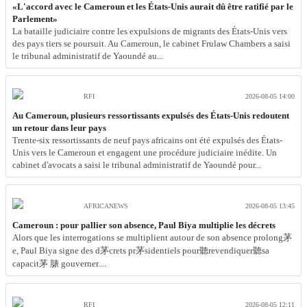
«L'accord avec le Cameroun et les États-Unis aurait dû être ratifié par le
Parlement»
La bataille judiciaire contre les expulsions de migrants des États-Unis vers
des pays tiers se poursuit. Au Cameroun, le cabinet Frulaw Chambers a saisi
le tribunal administratif de Yaoundé au...
RFI
2026-08-05 14:00
Au Cameroun, plusieurs ressortissants expulsés des États-Unis redoutent
un retour dans leur pays
Trente-six ressortissants de neuf pays africains ont été expulsés des États-
Unis vers le Cameroun et engagent une procédure judiciaire inédite. Un
cabinet d'avocats a saisi le tribunal administratif de Yaoundé pour...
AFRICANEWS
2026-08-05 13:45
Cameroun : pour pallier son absence, Paul Biya multiplie les décrets
Alors que les interrogations se multiplient autour de son absence prolong茅
e, Paul Biya signe des d茅crets pr茅sidentiels pour聽revendiquer聽sa
capacit茅 脿 gouverner....
RFI
2026-08-05 12:11