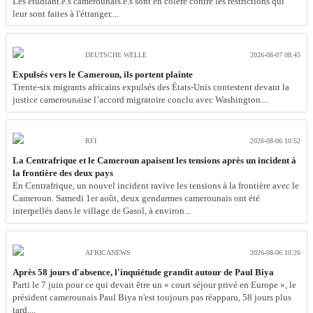
Les étudiant.e.s camerounais.e.s sont en colère contre les restrictions qui
leur sont faites à l'étranger....
DEUTSCHE WELLE
2026-08-07 08:45
Expulsés vers le Cameroun, ils portent plainte
Trente-six migrants africains expulsés des États-Unis contestent devant la
justice camerounaise l’accord migratoire conclu avec Washington....
RFI
2026-08-06 10:52
La Centrafrique et le Cameroun apaisent les tensions après un incident à
la frontière des deux pays
En Centrafrique, un nouvel incident ravive les tensions à la frontière avec le
Cameroun. Samedi 1er août, deux gendarmes camerounais ont été
interpellés dans le village de Gasol, à environ...
AFRICANEWS
2026-08-06 10:26
Après 58 jours d'absence, l'inquiétude grandit autour de Paul Biya
Parti le 7 juin pour ce qui devait être un « court séjour privé en Europe », le
président camerounais Paul Biya n'est toujours pas réapparu, 58 jours plus
tard....