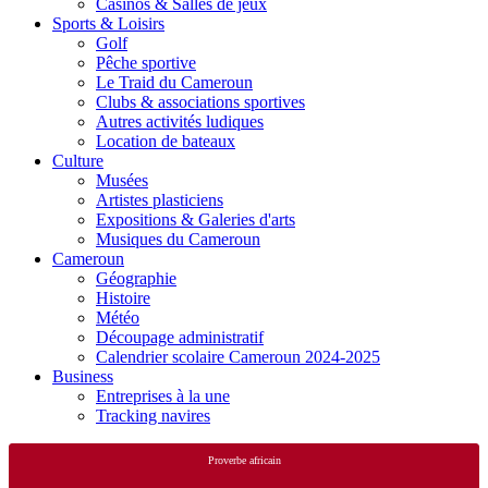
Casinos & Salles de jeux
Sports & Loisirs
Golf
Pêche sportive
Le Traid du Cameroun
Clubs & associations sportives
Autres activités ludiques
Location de bateaux
Culture
Musées
Artistes plasticiens
Expositions & Galeries d'arts
Musiques du Cameroun
Cameroun
Géographie
Histoire
Météo
Découpage administratif
Calendrier scolaire Cameroun 2024-2025
Business
Entreprises à la une
Tracking navires
Proverbe africain