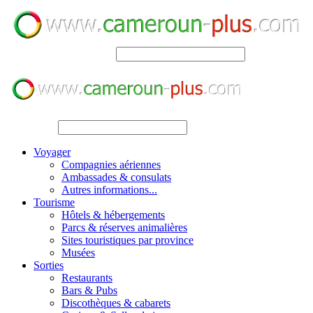
SEARCH
SEARCH
Voyager
Compagnies aériennes
Ambassades & consulats
Autres informations...
Tourisme
Hôtels & hébergements
Parcs & réserves animalières
Sites touristiques par province
Musées
Sorties
Restaurants
Bars & Pubs
Discothèques & cabarets