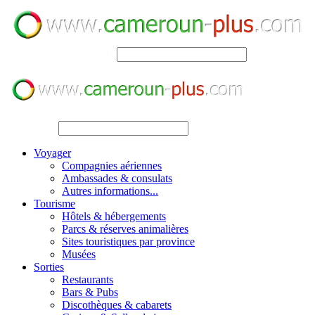
SEARCH
SEARCH
Voyager
Compagnies aériennes
Ambassades & consulats
Autres informations...
Tourisme
Hôtels & hébergements
Parcs & réserves animalières
Sites touristiques par province
Musées
Sorties
Restaurants
Bars & Pubs
Discothèques & cabarets