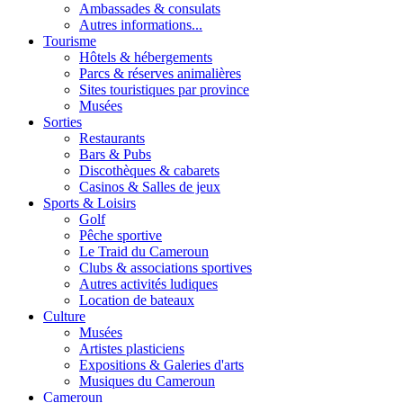
Ambassades & consulats
Autres informations...
Tourisme
Hôtels & hébergements
Parcs & réserves animalières
Sites touristiques par province
Musées
Sorties
Restaurants
Bars & Pubs
Discothèques & cabarets
Casinos & Salles de jeux
Sports & Loisirs
Golf
Pêche sportive
Le Traid du Cameroun
Clubs & associations sportives
Autres activités ludiques
Location de bateaux
Culture
Musées
Artistes plasticiens
Expositions & Galeries d'arts
Musiques du Cameroun
Cameroun