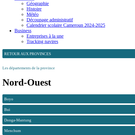
Géographie
Histoire
Météo
Découpage administratif
Calendrier scolaire Cameroun 2024-2025
Business
Entreprises à la une
Tracking navires
RETOUR AUX PROVINCES
Les départements de la province
Nord-Ouest
Boyo
Bui
Donga-Mantung
Menchum