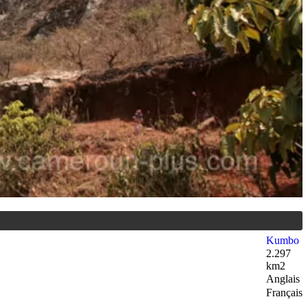
Kumbo
2.297
km2
Anglais
Français