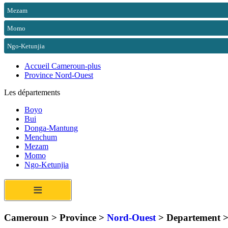
Mezam
Momo
Ngo-Ketunjia
Accueil Cameroun-plus
Province Nord-Ouest
Les départements
Boyo
Bui
Donga-Mantung
Menchum
Mezam
Momo
Ngo-Ketunjia
≡
Cameroun > Province >
Nord-Ouest
> Departement >