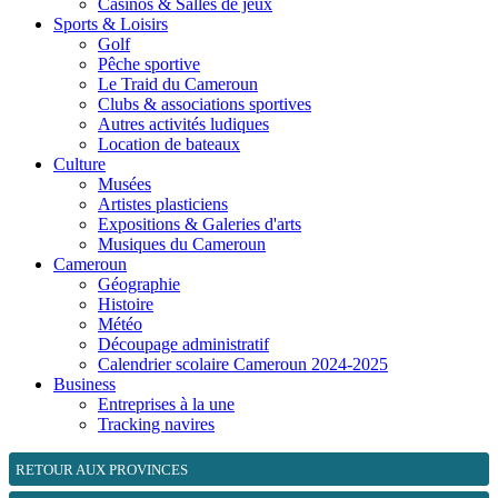
Casinos & Salles de jeux
Sports & Loisirs
Golf
Pêche sportive
Le Traid du Cameroun
Clubs & associations sportives
Autres activités ludiques
Location de bateaux
Culture
Musées
Artistes plasticiens
Expositions & Galeries d'arts
Musiques du Cameroun
Cameroun
Géographie
Histoire
Météo
Découpage administratif
Calendrier scolaire Cameroun 2024-2025
Business
Entreprises à la une
Tracking navires
RETOUR AUX PROVINCES