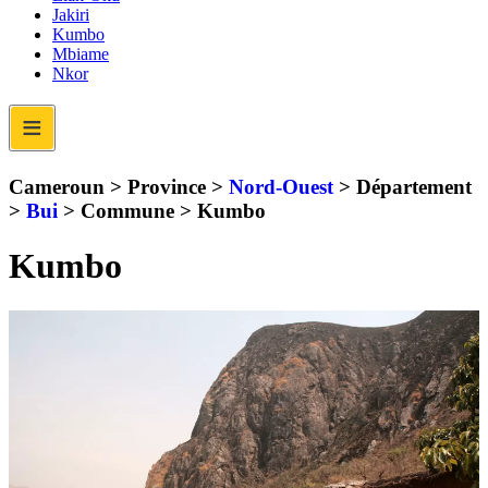
Jakiri
Kumbo
Mbiame
Nkor
≡
Cameroun > Province >
Nord-Ouest
> Département
>
Bui
> Commune >
Kumbo
Kumbo