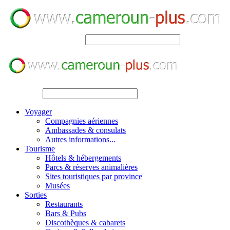
SEARCH
SEARCH
Voyager
Compagnies aériennes
Ambassades & consulats
Autres informations...
Tourisme
Hôtels & hébergements
Parcs & réserves animalières
Sites touristiques par province
Musées
Sorties
Restaurants
Bars & Pubs
Discothèques & cabarets