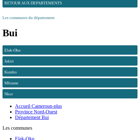
RETOUR AUX DEPARTEMENTS
Les communes du département
Bui
Elak-Oku
Jakiri
Kumbo
Mbiame
Nkor
Accueil Cameroun-plus
Province Nord-Ouest
Département Bui
Les communes
Elak-Oku