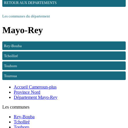
RETOUR AUX DEPARTEMENTS
Les communes du département
Mayo-Rey
Rey-Bouba
Tcholliré
Touboro
Touroua
Accueil Cameroun-plus
Province Nord
Département Mayo-Rey
Les communes
Rey-Bouba
Tcholliré
Touboro