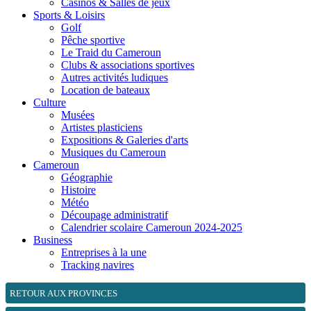
Casinos & Salles de jeux
Sports & Loisirs
Golf
Pêche sportive
Le Traid du Cameroun
Clubs & associations sportives
Autres activités ludiques
Location de bateaux
Culture
Musées
Artistes plasticiens
Expositions & Galeries d'arts
Musiques du Cameroun
Cameroun
Géographie
Histoire
Météo
Découpage administratif
Calendrier scolaire Cameroun 2024-2025
Business
Entreprises à la une
Tracking navires
RETOUR AUX PROVINCES