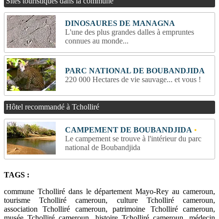
Sites touristiques dans la commune
DINOSAURES DE MANAGNA
L'une des plus grandes dalles à empruntes
connues au monde...
PARC NATIONAL DE BOUBANDJIDA
220 000 Hectares de vie sauvage... et vous !
Hôtel recommandé à Tcholliré
CAMPEMENT DE BOUBANDJIDA
•
Le campement se trouve à l'intérieur du parc
national de Boubandjida
TAGS :
commune Tcholliré dans le département Mayo-Rey au cameroun,
tourisme Tcholliré cameroun, culture Tcholliré cameroun,
association Tcholliré cameroun, patrimoine Tcholliré cameroun,
musée Tcholliré cameroun, histoire Tcholliré cameroun, médecin