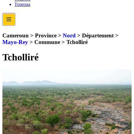
Touroua
≡
Cameroun > Province >
Nord
> Département >
Mayo-Rey
> Commune >
Tcholliré
Tcholliré