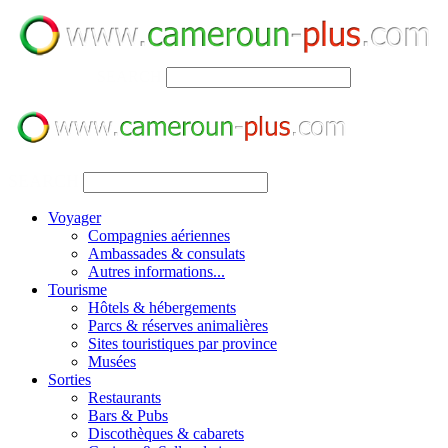
SEARCH
SEARCH
Voyager
Compagnies aériennes
Ambassades & consulats
Autres informations...
Tourisme
Hôtels & hébergements
Parcs & réserves animalières
Sites touristiques par province
Musées
Sorties
Restaurants
Bars & Pubs
Discothèques & cabarets