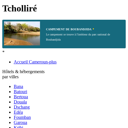
Tcholliré
•
CAMPEMENT DE BOUBANDJIDA
Le campement se trouve à l'intérieur du parc national de
Boubandjida
*
Accueil Cameroun-plus
Hôtels & hébergements
par villes
Bana
Batouri
Bertoua
Douala
Dschang
Edéa
Foumban
Garoua
Kribi