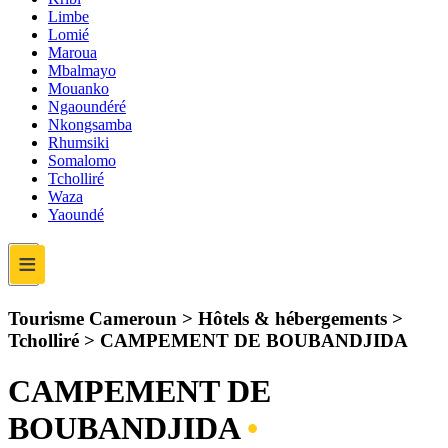
Limbe
Lomié
Maroua
Mbalmayo
Mouanko
Ngaoundéré
Nkongsamba
Rhumsiki
Somalomo
Tcholliré
Waza
Yaoundé
≡
Tourisme Cameroun > Hôtels & hébergements >
Tcholliré >
CAMPEMENT DE BOUBANDJIDA
CAMPEMENT DE
BOUBANDJIDA
•