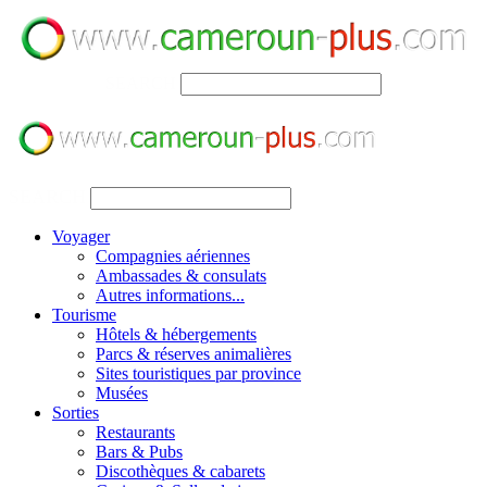
SEARCH
SEARCH
Voyager
Compagnies aériennes
Ambassades & consulats
Autres informations...
Tourisme
Hôtels & hébergements
Parcs & réserves animalières
Sites touristiques par province
Musées
Sorties
Restaurants
Bars & Pubs
Discothèques & cabarets