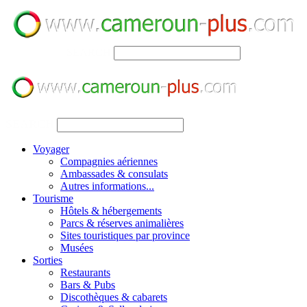
SEARCH
SEARCH
Voyager
Compagnies aériennes
Ambassades & consulats
Autres informations...
Tourisme
Hôtels & hébergements
Parcs & réserves animalières
Sites touristiques par province
Musées
Sorties
Restaurants
Bars & Pubs
Discothèques & cabarets