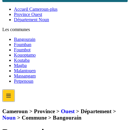
Accueil Cameroun-plus
Province Ouest
Département Noun
Les communes
Bangourain
Foumban
Foumbot
Kouoptamo
Koutaba
Magba
Malantouen
Massangam
Petpenoun
≡
Cameroun > Province >
Ouest
> Département >
Noun
> Commune >
Bangourain