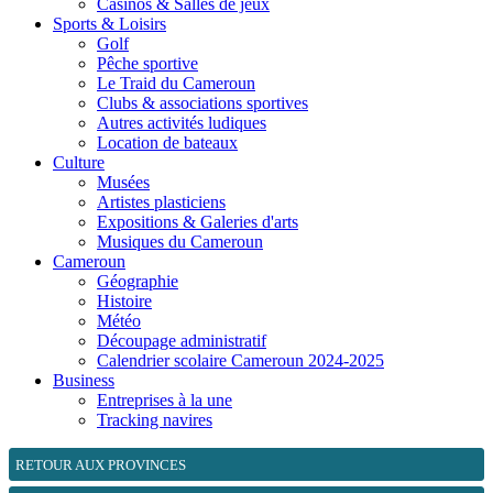
Casinos & Salles de jeux
Sports & Loisirs
Golf
Pêche sportive
Le Traid du Cameroun
Clubs & associations sportives
Autres activités ludiques
Location de bateaux
Culture
Musées
Artistes plasticiens
Expositions & Galeries d'arts
Musiques du Cameroun
Cameroun
Géographie
Histoire
Météo
Découpage administratif
Calendrier scolaire Cameroun 2024-2025
Business
Entreprises à la une
Tracking navires
RETOUR AUX PROVINCES