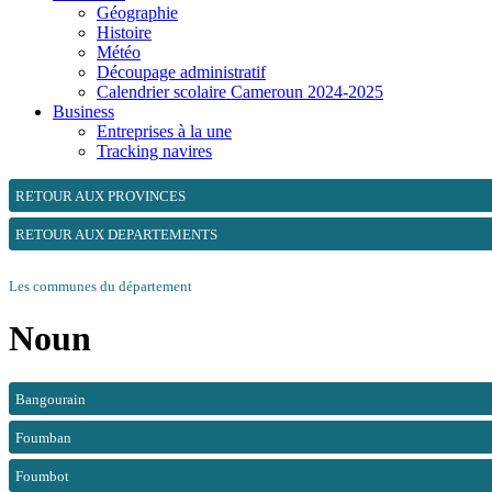
Géographie
Histoire
Météo
Découpage administratif
Calendrier scolaire Cameroun 2024-2025
Business
Entreprises à la une
Tracking navires
RETOUR AUX PROVINCES
RETOUR AUX DEPARTEMENTS
Les communes du département
Noun
Bangourain
Foumban
Foumbot