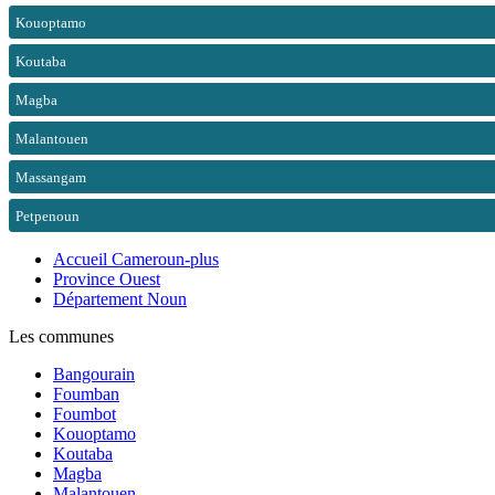
Kouoptamo
Koutaba
Magba
Malantouen
Massangam
Petpenoun
Accueil Cameroun-plus
Province Ouest
Département Noun
Les communes
Bangourain
Foumban
Foumbot
Kouoptamo
Koutaba
Magba
Malantouen