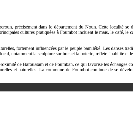
un, précisément dans le département du Noun. Cette localité se disti
 principales cultures pratiquées à Foumbot incluent le maïs, le café, le
elles, fortement influencées par le peuple bamiléké. Les danses traditio
ocal, notamment la sculpture sur bois et la poterie, reflète l'habilité et le
 proximité de Bafoussam et de Foumban, ce qui favorise les échanges co
lturelles et naturelles. La commune de Foumbot continue de se dévelop