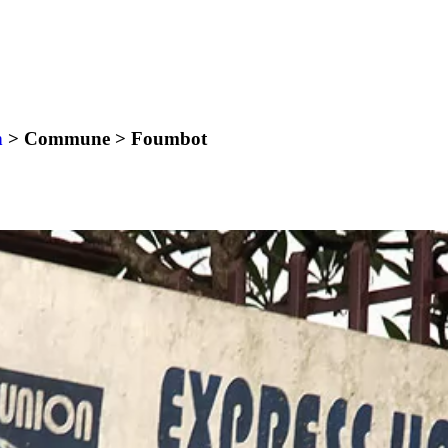
n
> Commune >
Foumbot