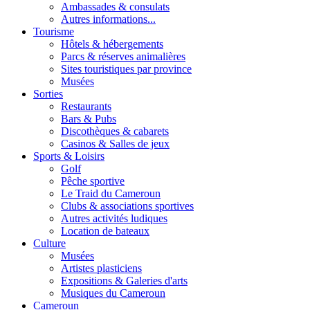
Ambassades & consulats
Autres informations...
Tourisme
Hôtels & hébergements
Parcs & réserves animalières
Sites touristiques par province
Musées
Sorties
Restaurants
Bars & Pubs
Discothèques & cabarets
Casinos & Salles de jeux
Sports & Loisirs
Golf
Pêche sportive
Le Traid du Cameroun
Clubs & associations sportives
Autres activités ludiques
Location de bateaux
Culture
Musées
Artistes plasticiens
Expositions & Galeries d'arts
Musiques du Cameroun
Cameroun