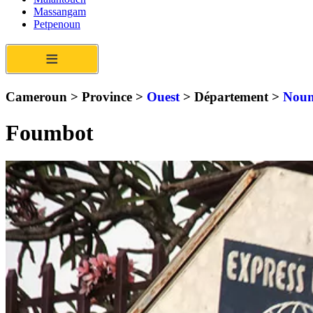
Massangam
Petpenoun
≡
Cameroun > Province >
Ouest
> Département >
Nou
Foumbot