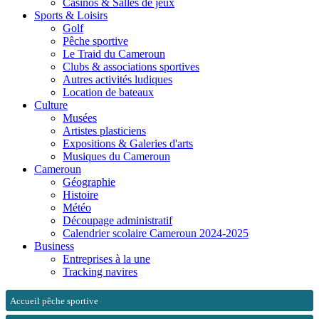
Casinos & Salles de jeux
Sports & Loisirs
Golf
Pêche sportive
Le Traid du Cameroun
Clubs & associations sportives
Autres activités ludiques
Location de bateaux
Culture
Musées
Artistes plasticiens
Expositions & Galeries d'arts
Musiques du Cameroun
Cameroun
Géographie
Histoire
Météo
Découpage administratif
Calendrier scolaire Cameroun 2024-2025
Business
Entreprises à la une
Tracking navires
Accueil pêche sportive