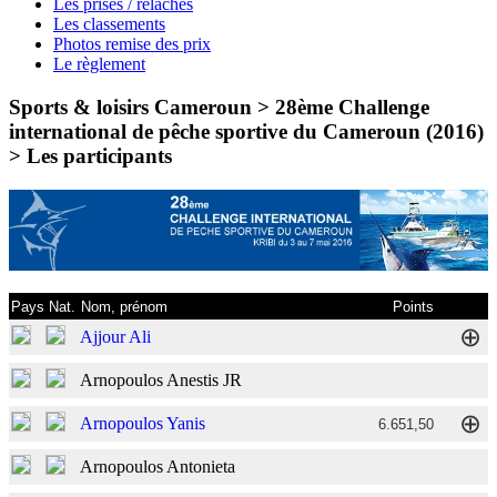
Les prises / relâches
Les classements
Photos remise des prix
Le règlement
Sports & loisirs Cameroun > 28ème Challenge
international de pêche sportive du Cameroun (2016)
>
Les participants
Pays
Nat.
Nom, prénom
Points
⊕
Ajjour Ali
⊕
Arnopoulos Anestis JR
⊕
Arnopoulos Yanis
6.651,50
⊕
Arnopoulos Antonieta