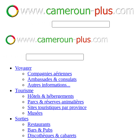
SEARCH
SEARCH
Voyager
Compagnies aériennes
Ambassades & consulats
Autres informations...
Tourisme
Hôtels & hébergements
Parcs & réserves animalières
Sites touristiques par province
Musées
Sorties
Restaurants
Bars & Pubs
Discothèques & cabarets