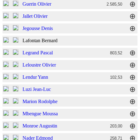
⊕
Guerin Olivier
2.585,50
⊕
Jallet Olivier
⊕
Jegousse Denis
⊕
Lafontan Bernard
⊕
Legrand Pascal
803,52
⊕
Leloustre Olivier
⊕
Lendur Yann
102,53
⊕
Luzi Jean-Luc
⊕
Marion Rodolphe
⊕
Mbengue Moussa
⊕
Monroe Augustin
203,00
⊕
Nader Edmond
258,71