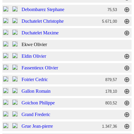
⊕
Debombarez Stephane
75,53
⊕
Duchatelet Christophe
5.671,00
⊕
Duchatelet Maxime
⊕
Ekwe Olivier
⊕
Eldin Olivier
⊕
Fassentieux Olivier
⊕
Foirier Cedric
879,57
⊕
Gallon Romain
178,10
⊕
Goichon Philippe
803,52
⊕
Grand Frederic
⊕
Grue Jean-pierre
1.347,36