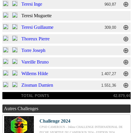
⊕
Teresi Inge
960,87
⊕
Teresi Muguette
⊕
Teresi Guillaume
309,00
⊕
Thoreux Pierre
⊕
Torre Joseph
⊕
Vareille Bruno
⊕
Willems Hilde
1.407,27
⊕
Zissman Damien
1.551,36
TOTAL POINTS
42.879,44
Autres Challenges
Challenge 2024
CPSD CAMEROUN - 34ème CHALLENGE INTERNATIONAL DE
PECHE SPORTIVE DU CAMEROUN 2024 - EDITION 2024