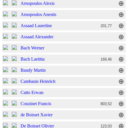
⊕
Arnopoulos Alexis
⊕
Arnopoulos Anestis
⊕
Assaad Laureline
201,77
⊕
Assaad Alexandre
⊕
Bach Werner
⊕
Bach Laetitia
169,46
⊕
Baudy Martin
⊕
Cambanis Heinrich
⊕
Catto Erwan
⊕
Couzinet Francis
803,52
⊕
de Boisset Xavier
⊕
De Boisset Olivier
123,03