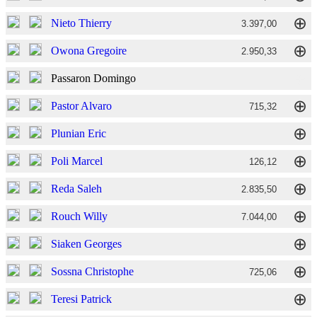
⊕
Nieto Thierry
3.397,00
⊕
Owona Gregoire
2.950,33
⊕
Passaron Domingo
⊕
Pastor Alvaro
715,32
⊕
Plunian Eric
⊕
Poli Marcel
126,12
⊕
Reda Saleh
2.835,50
⊕
Rouch Willy
7.044,00
⊕
Siaken Georges
⊕
Sossna Christophe
725,06
⊕
Teresi Patrick