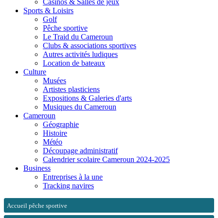
Casinos & Salles de jeux
Sports & Loisirs
Golf
Pêche sportive
Le Traid du Cameroun
Clubs & associations sportives
Autres activités ludiques
Location de bateaux
Culture
Musées
Artistes plasticiens
Expositions & Galeries d'arts
Musiques du Cameroun
Cameroun
Géographie
Histoire
Météo
Découpage administratif
Calendrier scolaire Cameroun 2024-2025
Business
Entreprises à la une
Tracking navires
Accueil pêche sportive