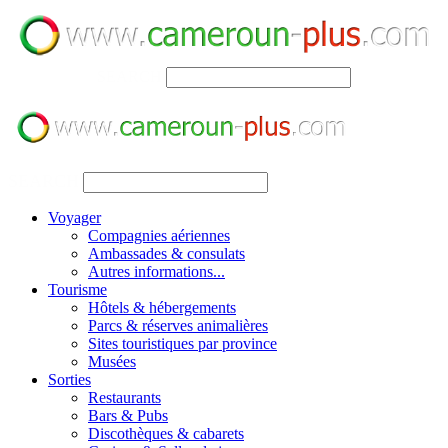
SEARCH
SEARCH
Voyager
Compagnies aériennes
Ambassades & consulats
Autres informations...
Tourisme
Hôtels & hébergements
Parcs & réserves animalières
Sites touristiques par province
Musées
Sorties
Restaurants
Bars & Pubs
Discothèques & cabarets